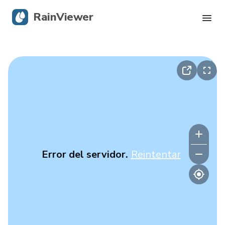
RainViewer
Radar en vivo
Seguimiento de huracanes
Alertas severas
Blog
Error del servidor.
Reintentar
Descargar la app