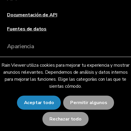
Documentación de API
Fuentes de datos
Apariencia
Rain Viewer utiliza cookies para mejorar tu experiencia y mostrar
Idioma
anuncios relevantes. Dependemos de análisis y datos internos
para mejorar las funciones. Elige las categorías con las que te
sientas cómodo.
Español (México) (MX)
Aceptar todo
Permitir algunos
Rechazar todo
© 2026 RainViewer,
MeteoLab Inc.