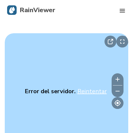
RainViewer
Radar en vivo
Seguimiento de huracanes
Alertas severas
Blog
Error del servidor.
Reintentar
Descargar la app