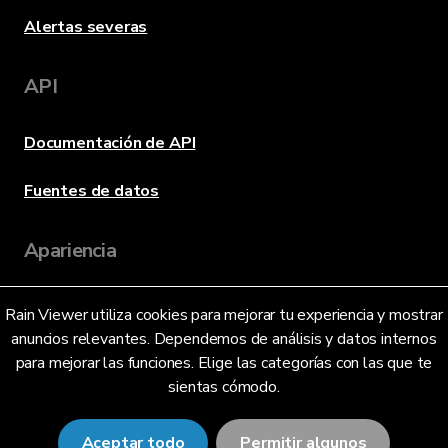
Alertas severas
API
Documentación de API
Fuentes de datos
Apariencia
Rain Viewer utiliza cookies para mejorar tu experiencia y mostrar
Idioma
anuncios relevantes. Dependemos de análisis y datos internos
para mejorar las funciones. Elige las categorías con las que te
sientas cómodo.
Español (México) (MX)
Aceptar todo
Permitir algunos