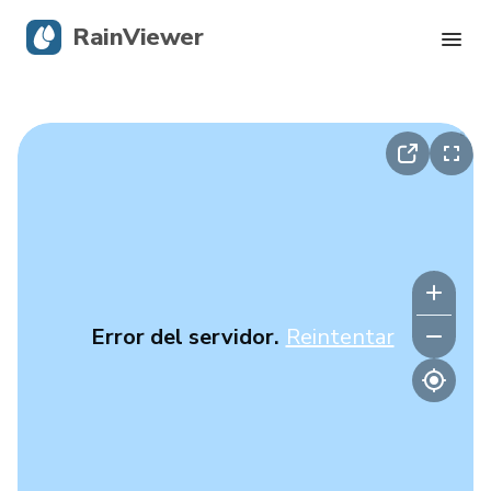
RainViewer
Radar en vivo
Seguimiento de huracanes
Alertas severas
Blog
Error del servidor.
Reintentar
Descargar la app