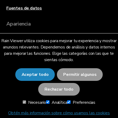
Fuentes de datos
Apariencia
Rain Viewer utiliza cookies para mejorar tu experiencia y mostrar
Idioma
anuncios relevantes. Dependemos de análisis y datos internos
para mejorar las funciones. Elige las categorías con las que te
sientas cómodo.
Español (México) (MX)
Aceptar todo
Permitir algunos
Rechazar todo
© 2026 RainViewer,
MeteoLab Inc.
Necesario
Analítica
Preferencias
Aviso de Privacidad
Términos y condiciones
Obtén más información sobre cómo usamos las cookies