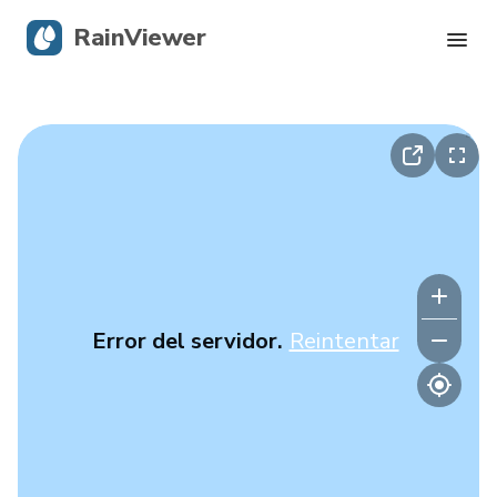
RainViewer
Radar en vivo
Seguimiento de huracanes
Alertas severas
Blog
Error del servidor.
Reintentar
Descargar la app