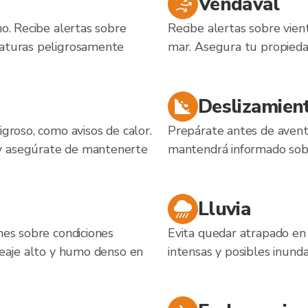
Vendaval
no. Recibe alertas sobre
Recibe alertas sobre vien
raturas peligrosamente
mar. Asegura tu propied
Deslizamient
igroso, como avisos de calor.
Prepárate antes de avent
 y asegúrate de mantenerte
mantendrá informado sobre
Lluvia
nes sobre condiciones
Evita quedar atrapado en 
oleaje alto y humo denso en
intensas y posibles inunda