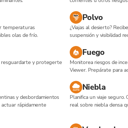
aminantes.
corrientes u otros riesgos
Polvo
por temperaturas
¿Viajas al desierto? Reci
bles olas de frío.
suspensión y visibilidad r
Fuego
n resguardarte y protegerte
Monitorea riesgos de ince
Viewer. Prepárate para ac
Niebla
entinas y desbordamientos
Planifica un viaje seguro.
a actuar rápidamente
real sobre niebla densa q