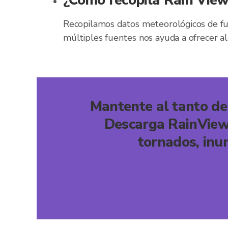
¿Cómo recopila Rain View
Recopilamos datos meteorológicos de fue
múltiples fuentes nos ayuda a ofrecer a
Mantente al tanto de
Descarga RainViewer
tornados, inu