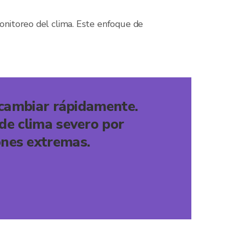
nitoreo del clima. Este enfoque de
 cambiar rápidamente.
 de clima severo por
ones extremas.