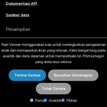
Dokumentasi API
Sumber data
Penampilan
Rain Viewer menggunakan kuki untuk meningkatkan pengalaman
Bahasa
anda dan memaparkan iklan yang relevan. Kami bergantung pada
analitik dan data dalaman untuk memperbaiki ciri. Pilih kategori
yang anda rasa selesa.
Bahasa Melayu (MY)
Terima Semua
Benarkan Sebahagian
Tolak Semua
© 2026 RainViewer,
MeteoLab Inc.
Perlu
Analitik
Pilihan
Notis Privasi
Terma dan Syarat