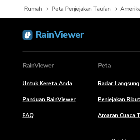
Rumah
Peta Penjejakan Taufan
Amerika
RainViewer
RainViewer
Peta
Untuk Kereta Anda
Radar Langsung
Panduan RainViewer
Penjejakan Ribu
FAQ
Amaran Cuaca T
Mengenai