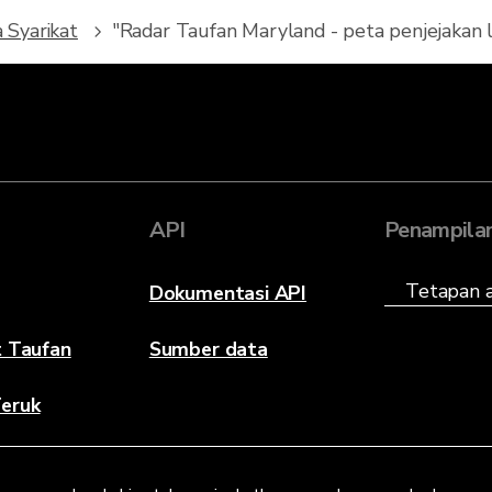
 Syarikat
"Radar Taufan Maryland - peta penjejakan l
API
Penampila
Dokumentasi API
t Taufan
Sumber data
eruk