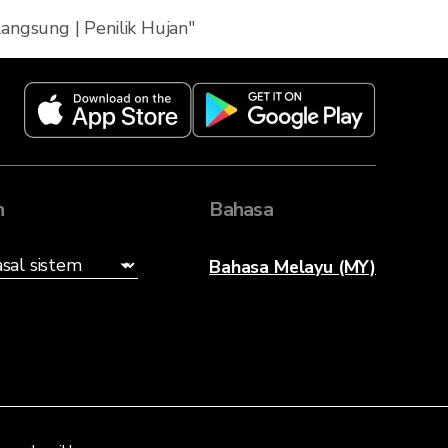
angsung | Penilik Hujan"
n
Bahasa
Bahasa Melayu (MY)