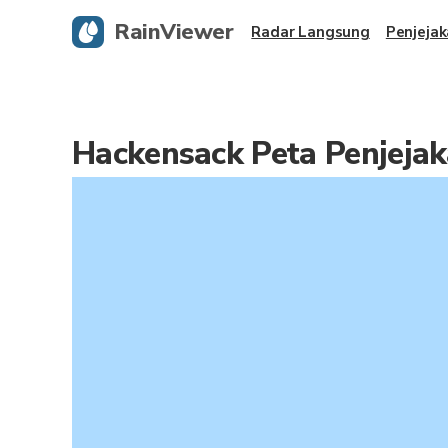
RainViewer
Radar Langsung
Penjejak
Hackensack Peta Penjeja