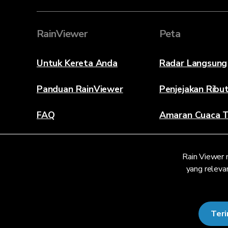
RainViewer
Peta
Untuk Kereta Anda
Radar Langsung
Panduan RainViewer
Penjejakan Ribu
FAQ
Amaran Cuaca T
Mengenai
Rain Viewer 
Hubungi Kami
yang relevan
Ter