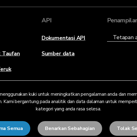
API
Penampila
Dokumentasi API
t Taufan
Sumber data
eruk
menggunakan kuki untuk meningkatkan pengalaman anda dan mem
. Kami bergantung pada analitik dan data dalaman untuk memperbaik
kategori yang anda rasa selesa.
ima Semua
Benarkan Sebahagian
Tolak S