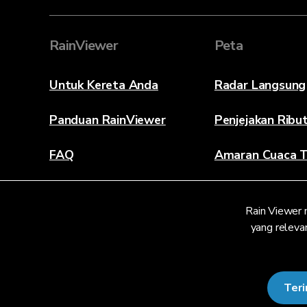
RainViewer
Peta
Untuk Kereta Anda
Radar Langsung
Panduan RainViewer
Penjejakan Ribu
FAQ
Amaran Cuaca T
Mengenai
Rain Viewer 
Hubungi Kami
yang relevan
Ter