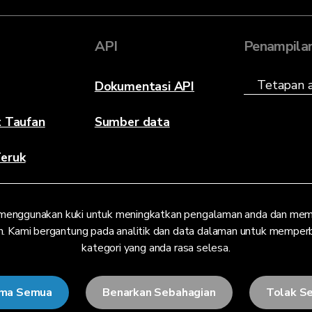
API
Penampila
Dokumentasi API
t Taufan
Sumber data
eruk
menggunakan kuki untuk meningkatkan pengalaman anda dan mem
. Kami bergantung pada analitik dan data dalaman untuk memperbaik
kategori yang anda rasa selesa.
ima Semua
Benarkan Sebahagian
Tolak S