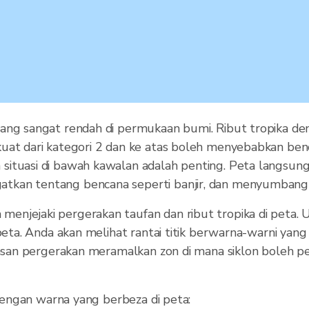
ang sangat rendah di permukaan bumi. Ribut tropika de
uat dari kategori 2 dan ke atas boleh menyebabkan benc
situasi di bawah kawalan adalah penting. Peta langsun
atkan tentang bencana seperti banjir, dan menyumban
enjejaki pergerakan taufan dan ribut tropika di peta.
 peta. Anda akan melihat rantai titik berwarna-warni ya
awasan pergerakan meramalkan zon di mana siklon boleh p
 dengan warna yang berbeza di peta: