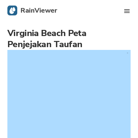
RainViewer
Virginia Beach Peta
Radar Langsung
Penjejakan Taufan
Penjejakan Ribut Taufan
Amaran Cuaca Teruk
Blog
Dapatkan aplikasi