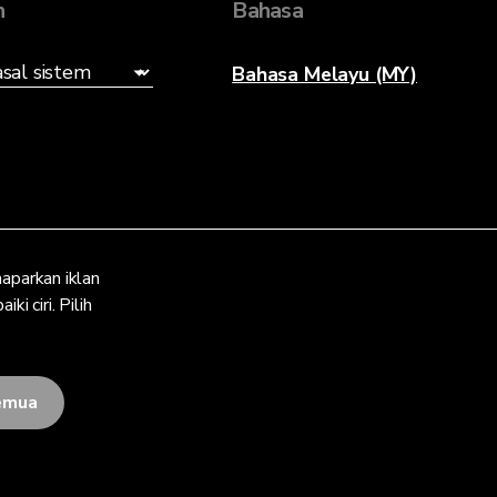
n
Bahasa
Bahasa Melayu (MY)
aparkan iklan
i ciri. Pilih
emua
Notis Privasi
Terma dan Syarat