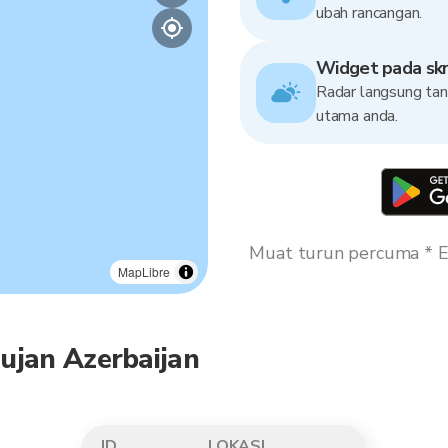
ubah rancangan.
Widget pada skr
Radar langsung tanp
utama anda.
Muat turun percuma * Es
MapLibre
ujan Azerbaijan
ID
LOKASI