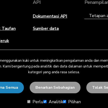
API
Penampila
Dokumentasi API
t Taufan
Sumber data
eruk
menggunakan kuki untuk meningkatkan pengalaman anda dan mem
. Kami bergantung pada analitik dan data dalaman untuk memperbaik
kategori yang anda rasa selesa.
ima Semua
Benarkan Sebahagian
Tolak S
Perlu
Analitik
Pilihan