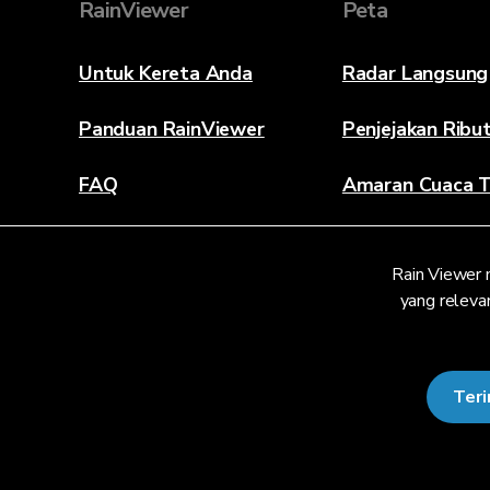
RainViewer
Peta
Untuk Kereta Anda
Radar Langsung
Panduan RainViewer
Penjejakan Ribu
FAQ
Amaran Cuaca T
Mengenai
Rain Viewer 
Hubungi Kami
yang relevan
Ter
© 2026 RainViewer,
MeteoLab Inc.