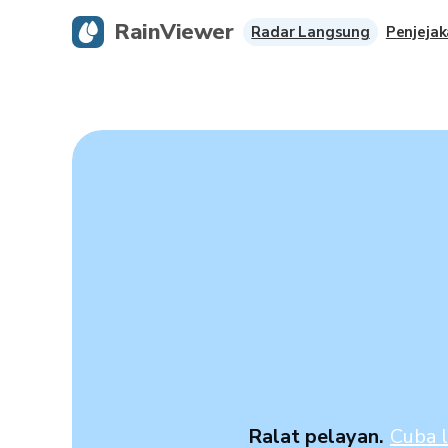
RainViewer
Radar Langsung
Penjejak
Ralat pelayan.
Cuba l