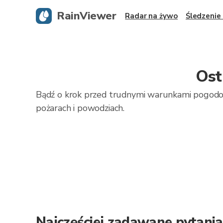
RainViewer
Radar na żywo
Śledzenie
Ost
Bądź o krok przed trudnymi warunkami pogodo
pożarach i powodziach.
Najczęściej zadawane pytania