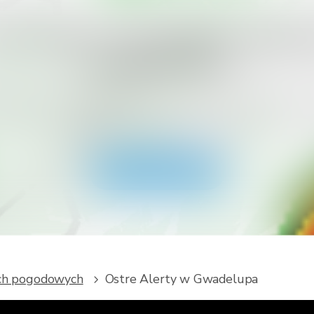
esz otrzymać więcej typów alertów
swojego kraju?
RainViewer i uzyskaj dostęp do wszystkich typów ostrze
ologicznych oraz powiadomień push. Zachowaj bezpiec
podczas ekstremalnych zjawisk.
Pobierz aplikację
ach pogodowych
Ostre Alerty w Gwadelupa