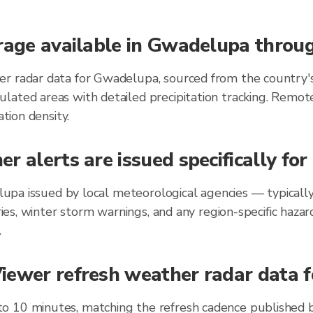
erage available in Gwadelupa throu
r radar data for Gwadelupa, sourced from the country's
lated areas with detailed precipitation tracking. Remot
ation density.
r alerts are issued specifically f
delupa issued by local meteorological agencies — typical
ories, winter storm warnings, and any region-specific ha
.
iewer refresh weather radar data 
o 10 minutes, matching the refresh cadence published 