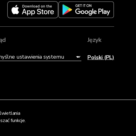
ąd
Język
Polski (PL)
świetlania
zać funkcje.