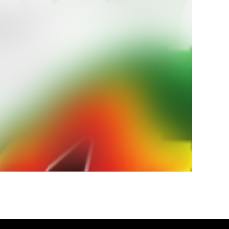
 dla
żeń służb
zeństwo