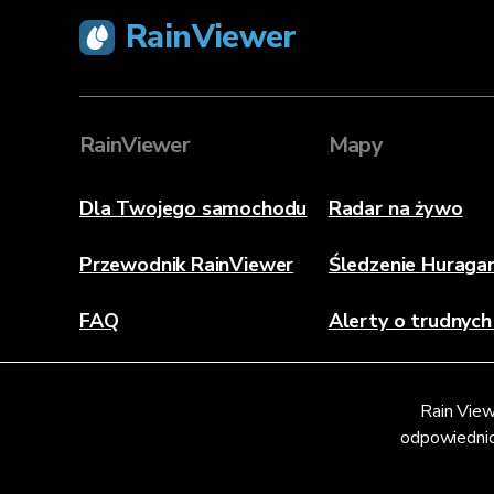
RainViewer
RainViewer
Mapy
Dla Twojego samochodu
Radar na żywo
Przewodnik RainViewer
Śledzenie Hurag
FAQ
Alerty o trudnyc
O Nas
Rain View
Skontaktuj się z nami
odpowiednic