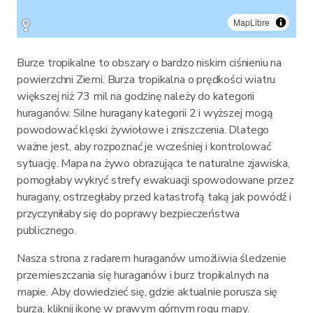
MapLibre
Burze tropikalne to obszary o bardzo niskim ciśnieniu na
powierzchni Ziemi. Burza tropikalna o prędkości wiatru
większej niż 73 mil na godzinę należy do kategorii
huraganów. Silne huragany kategorii 2 i wyższej mogą
powodować klęski żywiołowe i zniszczenia. Dlatego
ważne jest, aby rozpoznać je wcześniej i kontrolować
sytuację. Mapa na żywo obrazująca te naturalne zjawiska,
pomogłaby wykryć strefy ewakuacji spowodowane przez
huragany, ostrzegłaby przed katastrofą taką jak powódź i
przyczyniłaby się do poprawy bezpieczeństwa
publicznego.
Nasza strona z radarem huraganów umożliwia śledzenie
przemieszczania się huraganów i burz tropikalnych na
mapie. Aby dowiedzieć się, gdzie aktualnie porusza się
burza, kliknij ikonę w prawym górnym rogu mapy.