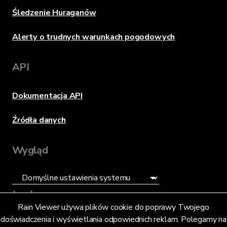
Śledzenie Huraganów
Alerty o trudnych warunkach pogodowych
API
Dokumentacja API
Źródła danych
Wygląd
Język
Rain Viewer używa plików cookie do poprawy Twojego
doświadczenia i wyświetlania odpowiednich reklam. Polegamy na
Polski (PL)