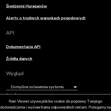
Śledzenie Huraganów
Alerty o trudnych warunkach pogodowych
API
Dokumentacja API
Źródła danych
Wygląd
Język
Rain Viewer używa plików cookie do poprawy Twojego
doświadczenia i wyświetlania odpowiednich reklam. Polegamy na
Polski (PL)