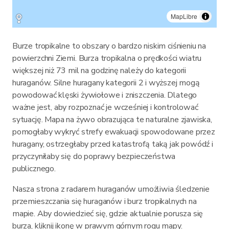
MapLibre
Burze tropikalne to obszary o bardzo niskim ciśnieniu na
powierzchni Ziemi. Burza tropikalna o prędkości wiatru
większej niż 73 mil na godzinę należy do kategorii
huraganów. Silne huragany kategorii 2 i wyższej mogą
powodować klęski żywiołowe i zniszczenia. Dlatego
ważne jest, aby rozpoznać je wcześniej i kontrolować
sytuację. Mapa na żywo obrazująca te naturalne zjawiska,
pomogłaby wykryć strefy ewakuacji spowodowane przez
huragany, ostrzegłaby przed katastrofą taką jak powódź i
przyczyniłaby się do poprawy bezpieczeństwa
publicznego.
Nasza strona z radarem huraganów umożliwia śledzenie
przemieszczania się huraganów i burz tropikalnych na
mapie. Aby dowiedzieć się, gdzie aktualnie porusza się
burza, kliknij ikonę w prawym górnym rogu mapy.