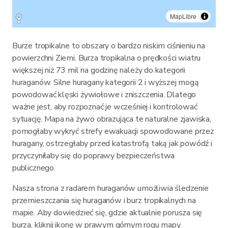
MapLibre
Burze tropikalne to obszary o bardzo niskim ciśnieniu na
powierzchni Ziemi. Burza tropikalna o prędkości wiatru
większej niż 73 mil na godzinę należy do kategorii
huraganów. Silne huragany kategorii 2 i wyższej mogą
powodować klęski żywiołowe i zniszczenia. Dlatego
ważne jest, aby rozpoznać je wcześniej i kontrolować
sytuację. Mapa na żywo obrazująca te naturalne zjawiska,
pomogłaby wykryć strefy ewakuacji spowodowane przez
huragany, ostrzegłaby przed katastrofą taką jak powódź i
przyczyniłaby się do poprawy bezpieczeństwa
publicznego.
Nasza strona z radarem huraganów umożliwia śledzenie
przemieszczania się huraganów i burz tropikalnych na
mapie. Aby dowiedzieć się, gdzie aktualnie porusza się
burza, kliknij ikonę w prawym górnym rogu mapy.