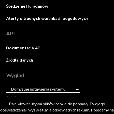
Śledzenie Huraganów
Alerty o trudnych warunkach pogodowych
API
Dokumentacja API
Źródła danych
Wygląd
Język
Rain Viewer używa plików cookie do poprawy Twojego
doświadczenia i wyświetlania odpowiednich reklam. Polegamy na
Polski (PL)