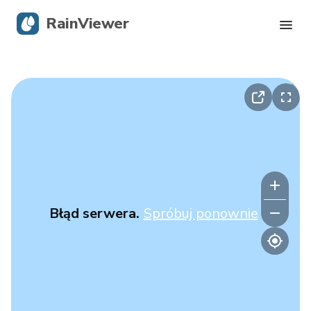
RainViewer
Radar na żywo
Śledzenie Huraganów
Alerty o trudnych warunkach pogodowych
Blog
Błąd serwera.
Spróbuj ponownie
Pobierz aplikację