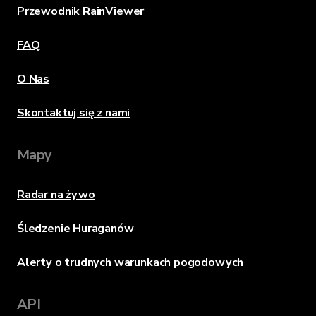
Przewodnik RainViewer
FAQ
O Nas
Skontaktuj się z nami
Mapy
Radar na żywo
Śledzenie Huraganów
Alerty o trudnych warunkach pogodowych
API