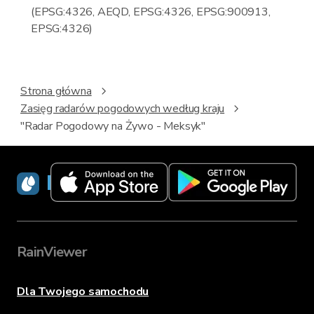
(EPSG:4326, AEQD, EPSG:4326, EPSG:900913,
EPSG:4326)
Strona główna
Zasięg radarów pogodowych według kraju
"Radar Pogodowy na Żywo - Meksyk"
RainViewer
RainViewer
Dla Twojego samochodu