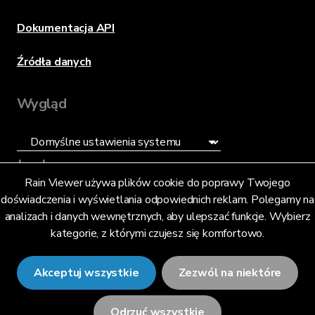
Dokumentacja API
Źródła danych
Wygląd
Język
Rain Viewer używa plików cookie do poprawy Twojego
doświadczenia i wyświetlania odpowiednich reklam. Polegamy na
Polski (PL)
analizach i danych wewnętrznych, aby ulepszać funkcje. Wybierz
kategorie, z którymi czujesz się komfortowo.
Akceptuj wszystkie
Zezwól na niektóre
© 2026 RainViewer,
MeteoLab Inc.
Odrzuć wszystkie