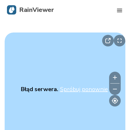
RainViewer
Radar na żywo
Śledzenie Huraganów
Alerty o trudnych warunkach pogodowych
Blog
Błąd serwera.
Spróbuj ponownie
Pobierz aplikację