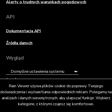
Alerty o trudnych warunkach pogodowych
API
Dokumentacja API
Źródła danych
Wygląd
Język
Rain Viewer używa plików cookie do poprawy Twojego
doświadczenia i wyświetlania odpowiednich reklam. Polegamy na
Polski (PL)
analizach i danych wewnętrznych, aby ulepszać funkcje. Wybierz
kategorie, z którymi czujesz się komfortowo.