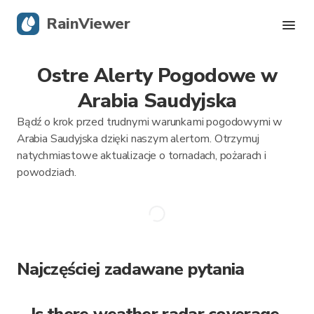
RainViewer
Ostre Alerty Pogodowe w
Radar na żywo
Arabia Saudyjska
Śledzenie Huraganów
Bądź o krok przed trudnymi warunkami pogodowymi w
Arabia Saudyjska dzięki naszym alertom. Otrzymuj
Alerty o trudnych warunkach pogodowych
natychmiastowe aktualizacje o tornadach, pożarach i
powodziach.
Blog
Pobierz aplikację
Najczęściej zadawane pytania