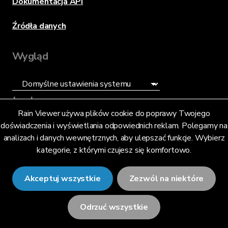
Dokumentacja API
Źródła danych
Wygląd
Język
Rain Viewer używa plików cookie do poprawy Twojego
doświadczenia i wyświetlania odpowiednich reklam. Polegamy na
Polski (PL)
analizach i danych wewnętrznych, aby ulepszać funkcje. Wybierz
kategorie, z którymi czujesz się komfortowo.
Akceptuj wszystkie
Zezwól na niektóre
© 2026 RainViewer,
MeteoLab Inc.
Odrzuć wszystkie
Informacje o prywatności