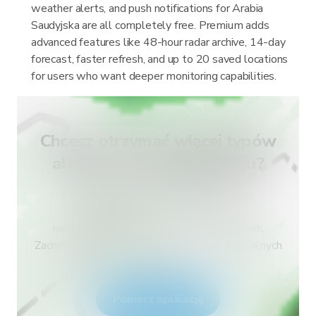
weather alerts, and push notifications for Arabia
Saudyjska are all completely free. Premium adds
advanced features like 48-hour radar archive, 14-day
forecast, faster refresh, and up to 20 saved locations
for users who want deeper monitoring capabilities.
Chcesz otrzymać więcej typów
alertów dla swojego kraju?
Pobierz RainViewer i uzyskaj dostęp do
wszystkich typów ostrzeżeń służb
meteorologicznych oraz powiadomień push.
Zachowaj bezpieczeństwo podczas ekstremalnych
zjawisk.
Pobierz aplikację