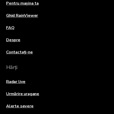
Pentru mașina ta
Ghid RainViewer
FAQ
Despre
Contactați-ne
Hărți
Radar live
Urmărire uragane
Alerte severe