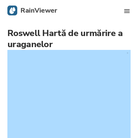
RainViewer
Roswell Hartă de urmărire a
Radar live
uraganelor
Urmărire uragane
Alerte severe
Blog
Descarcă aplicația