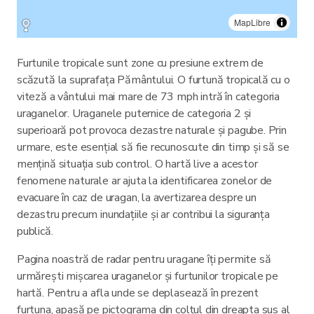
MapLibre
Furtunile tropicale sunt zone cu presiune extrem de
scăzută la suprafața Pământului. O furtună tropicală cu o
viteză a vântului mai mare de 73 mph intră în categoria
uraganelor. Uraganele puternice de categoria 2 și
superioară pot provoca dezastre naturale și pagube. Prin
urmare, este esențial să fie recunoscute din timp și să se
mențină situația sub control. O hartă live a acestor
fenomene naturale ar ajuta la identificarea zonelor de
evacuare în caz de uragan, la avertizarea despre un
dezastru precum inundațiile și ar contribui la siguranța
publică.
Pagina noastră de radar pentru uragane îți permite să
urmărești mișcarea uraganelor și furtunilor tropicale pe
hartă. Pentru a afla unde se deplasează în prezent
furtuna, apasă pe pictograma din colțul din dreapta sus al