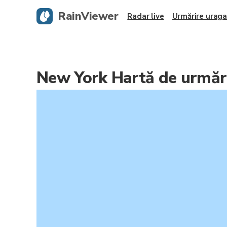
RainViewer
Radar live
Urmărire urag
New York Hartă de urmări