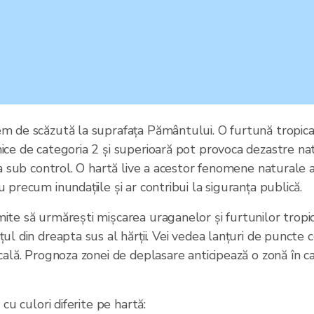
em de scăzută la suprafața Pământului. O furtună tropic
ice de categoria 2 și superioară pot provoca dezastre nat
ia sub control. O hartă live a acestor fenomene naturale a
 precum inundațiile și ar contribui la siguranța publică.
ite să urmărești mișcarea uraganelor și furtunilor tropi
ul din dreapta sus al hărții. Vei vedea lanțuri de puncte 
cală. Prognoza zonei de deplasare anticipează o zonă în c
cu culori diferite pe hartă: