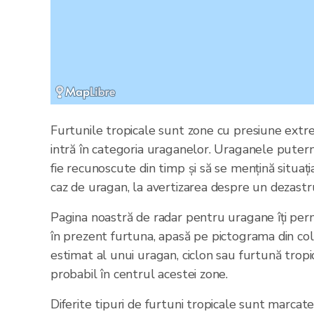
Furtunile tropicale sunt zone cu presiune extr
intră în categoria uraganelor. Uraganele putern
fie recunoscute din timp și să se mențină situaț
caz de uragan, la avertizarea despre un dezastru
Pagina noastră de radar pentru uragane îți perm
în prezent furtuna, apasă pe pictograma din colț
estimat al unui uragan, ciclon sau furtună tropi
probabil în centrul acestei zone.
Diferite tipuri de furtuni tropicale sunt marcate 