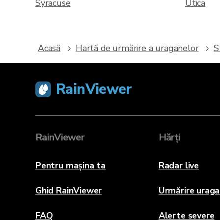
Syracuse
Utica
Acasă
Hartă de urmărire a uraganelor
S
RainViewer
RainViewer
Hărți
Pentru mașina ta
Radar live
Ghid RainViewer
Urmărire urag
FAQ
Alerte severe