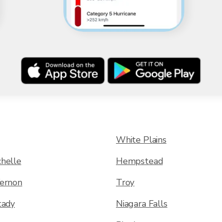
White Plains
helle
Hempstead
ernon
Troy
tady
Niagara Falls