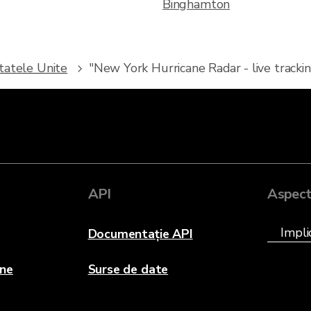
Binghamton
tatele Unite
"New York Hurricane Radar - live tracki
API
Aspec
Documentație API
ane
Surse de date