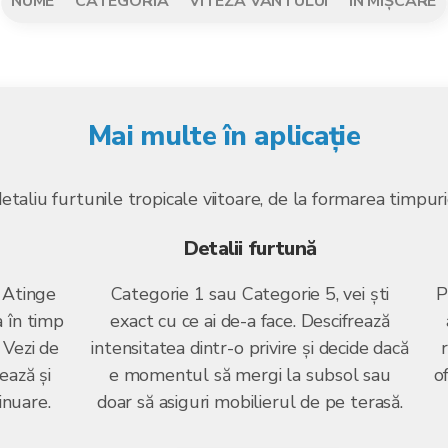
NUME
CATEGORIA
VITEZA VÂNTULUI
ÎN MIȘCARE
Mai multe în aplicație
detaliu furtunile tropicale viitoare, de la formarea timpur
Detalii furtună
 Atinge
Categorie 1 sau Categorie 5, vei ști
P
 în timp
exact cu ce ai de-a face. Descifrează
. Vezi de
intensitatea dintr-o privire și decide dacă
ează și
e momentul să mergi la subsol sau
of
inuare.
doar să asiguri mobilierul de pe terasă.