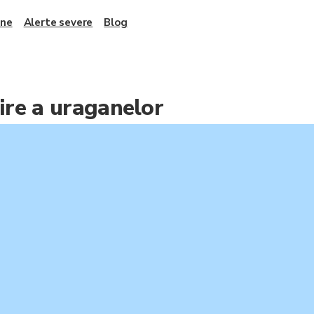
ane
Alerte severe
Blog
re a uraganelor