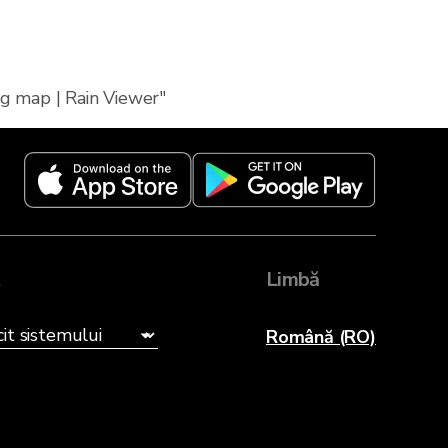
ng map | Rain Viewer"
t
Limbă
Română (RO)