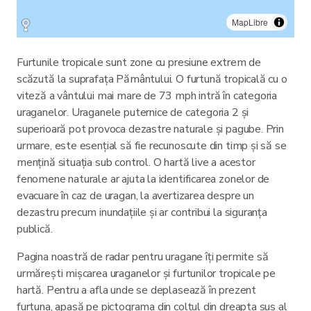
MapLibre
Furtunile tropicale sunt zone cu presiune extrem de
scăzută la suprafața Pământului. O furtună tropicală cu o
viteză a vântului mai mare de 73 mph intră în categoria
uraganelor. Uraganele puternice de categoria 2 și
superioară pot provoca dezastre naturale și pagube. Prin
urmare, este esențial să fie recunoscute din timp și să se
mențină situația sub control. O hartă live a acestor
fenomene naturale ar ajuta la identificarea zonelor de
evacuare în caz de uragan, la avertizarea despre un
dezastru precum inundațiile și ar contribui la siguranța
publică.
Pagina noastră de radar pentru uragane îți permite să
urmărești mișcarea uraganelor și furtunilor tropicale pe
hartă. Pentru a afla unde se deplasează în prezent
furtuna, apasă pe pictograma din colțul din dreapta sus al