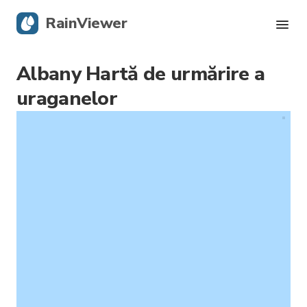
RainViewer
Albany Hartă de urmărire a
Radar live
uraganelor
Urmărire uragane
Alerte severe
Blog
Descarcă aplicația