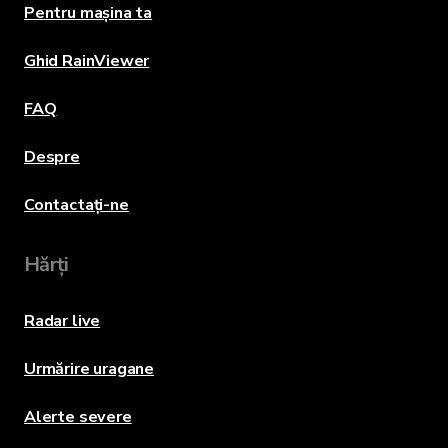
Pentru mașina ta
Ghid RainViewer
FAQ
Despre
Contactați-ne
Hărți
Radar live
Urmărire uragane
Alerte severe