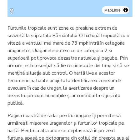
MapLibre
Furtunile tropicale sunt zone cu presiune extrem de
scăzută la suprafața Pământului. O furtună tropicală cu o
viteză a vântului mai mare de 73 mph intră în categoria
uraganelor. Uraganele puternice de categoria 2 și
superioară pot provoca dezastre naturale și pagube. Prin
urmare, este esențial să fie recunoscute din timp și să se
mențină situația sub control. O hartă live a acestor
fenomene naturale ar ajuta la identificarea zonelor de
evacuare în caz de uragan, la avertizarea despre un
dezastru precum inundațiile și ar contribui la siguranța
publică.
Pagina noastră de radar pentru uragane îți permite să
urmărești mișcarea uraganelor și furtunilor tropicale pe
hartă. Pentru a afla unde se deplasează în prezent
furtuna, apasă pe pictograma din colțul din dreapta sus al