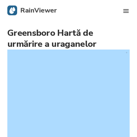
RainViewer
Greensboro Hartă de
Radar live
urmărire a uraganelor
Urmărire uragane
Alerte severe
Blog
Descarcă aplicația