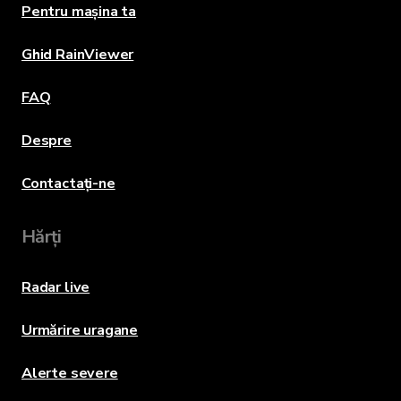
Pentru mașina ta
Ghid RainViewer
FAQ
Despre
Contactați-ne
Hărți
Radar live
Urmărire uragane
Alerte severe