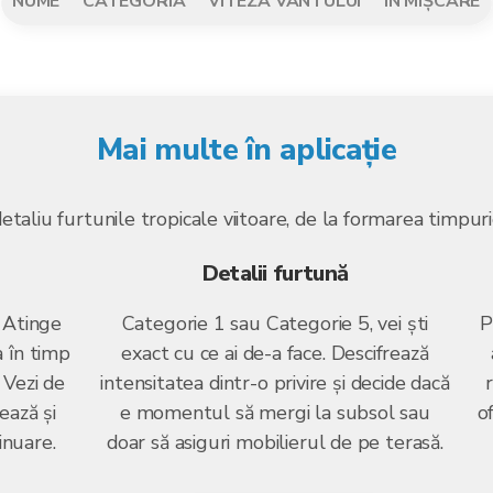
NUME
CATEGORIA
VITEZA VÂNTULUI
ÎN MIȘCARE
Mai multe în aplicație
detaliu furtunile tropicale viitoare, de la formarea timpur
Detalii furtună
 Atinge
Categorie 1 sau Categorie 5, vei ști
P
 în timp
exact cu ce ai de-a face. Descifrează
. Vezi de
intensitatea dintr-o privire și decide dacă
ează și
e momentul să mergi la subsol sau
of
inuare.
doar să asiguri mobilierul de pe terasă.