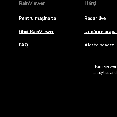
RainViewer
Hărți
Pentru mașina ta
Radar live
Ghid RainViewer
Urmărire urag
FAQ
Alerte severe
Despre
Rain Viewer 
Contactați-ne
analytics and
© 2026 RainViewer,
MeteoLab Inc.