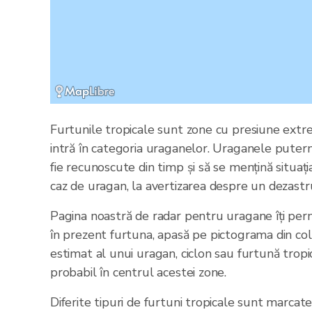
Furtunile tropicale sunt zone cu presiune extr
intră în categoria uraganelor. Uraganele putern
fie recunoscute din timp și să se mențină situaț
caz de uragan, la avertizarea despre un dezastru
Pagina noastră de radar pentru uragane îți perm
în prezent furtuna, apasă pe pictograma din colț
estimat al unui uragan, ciclon sau furtună tropi
probabil în centrul acestei zone.
Diferite tipuri de furtuni tropicale sunt marcate 