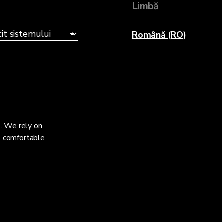
t
Limbă
Română (RO)
s. We rely on
re comfortable
tificare de confidențialitate
Termeni și condiții