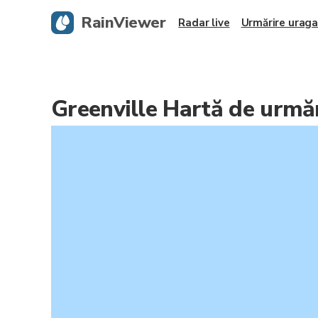
RainViewer
Radar live
Urmărire urag
Greenville Hartă de urmă