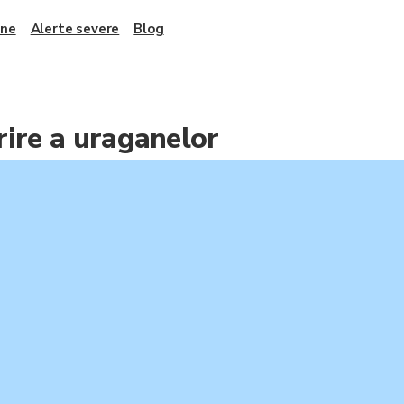
ane
Alerte severe
Blog
rire a uraganelor