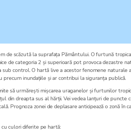
em de scăzută la suprafața Pământului. O furtună tropic
ice de categoria 2 și superioară pot provoca dezastre nat
ia sub control. O hartă live a acestor fenomene naturale a
 precum inundațiile și ar contribui la siguranța publică.
ite să urmărești mișcarea uraganelor și furtunilor tropi
ul din dreapta sus al hărții. Vei vedea lanțuri de puncte 
cală. Prognoza zonei de deplasare anticipează o zonă în c
cu culori diferite pe hartă: