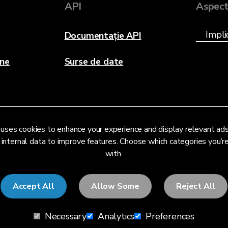
API
Aspec
Documentație API
ane
Surse de date
uses cookies to enhance your experience and display relevant ad
 internal data to improve features. Choose which categories you’
with.
Accept All
Allow Some
Reject All
Necessary
Analytics
Preferences
No