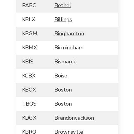
PABC
Bethel
KBLX
Billings
KBGM
Binghamton
KBMX
Birmingham
KBIS
Bismarck
KCBX
Boise
KBOX
Boston
TBOS
Boston
KDGX
Brandon/Jackson
KBRO
Brownsville