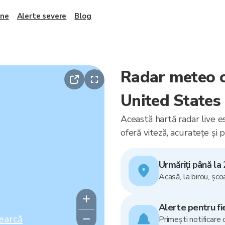
ane
Alerte severe
Blog
Radar meteo c
United States
Această hartă radar live e
oferă viteză, acuratețe și 
Urmăriți până la 
Acasă, la birou, șco
Alerte pentru fi
earcă
Primești notificare 