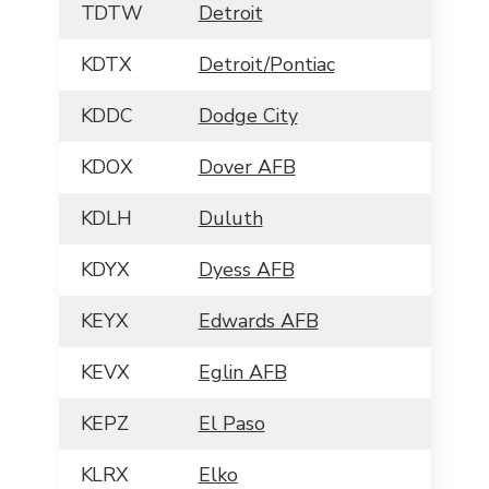
TDTW
Detroit
KDTX
Detroit/Pontiac
KDDC
Dodge City
KDOX
Dover AFB
KDLH
Duluth
KDYX
Dyess AFB
KEYX
Edwards AFB
KEVX
Eglin AFB
KEPZ
El Paso
KLRX
Elko