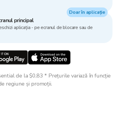
Doar în aplicație
ranul principal
eschizi aplicația - pe ecranul de blocare sau de
ntial de la $0,83 * Prețurile variază în funcție
de regiune și promoții.