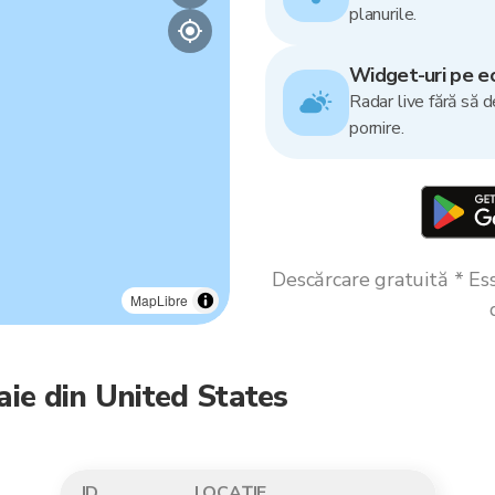
planurile.
Widget-uri pe ec
Radar live fără să d
pornire.
Descărcare gratuită * Esse
MapLibre
aie din United States
ID
LOCAȚIE