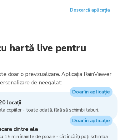
Descarcă aplicația
u hartă live pentru
ste doar o previzualizare. Aplicația RainViewer
personalizare de neegalat:
Doar în aplicație
20 locații
ala copiilor - toate odată, fără să schimbi taburi.
Doar în aplicație
ecare dintre ele
cu 15 min înainte de ploaie - cât încă îți poți schimba