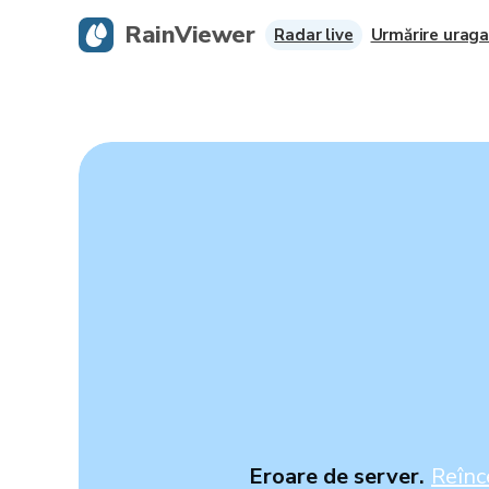
RainViewer
Radar live
Urmărire urag
Eroare de server.
Reînc