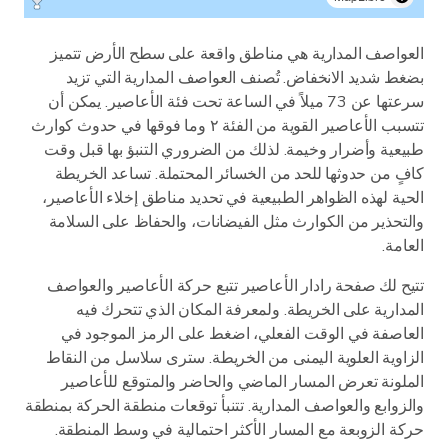
العواصف المدارية هي مناطق واقعة على سطح الأرض تتميز
بضغط شديد الانخفاض. تُصنف العواصف المدارية التي تزيد
سرعتها عن 73 ميلاً في الساعة تحت فئة الأعاصير. يمكن أن
تتسبب الأعاصير القوية من الفئة ٢ وما فوقها في حدوث كوارث
طبيعية وأضرار وخيمة. لذلك من الضروري التنبؤ بها قبل وقت
كافٍ من حدوثها للحد من الخسائر المحتملة. تساعد الخريطة
الحية لهذه الظواهر الطبيعية في تحديد مناطق إخلاء الأعاصير،
والتحذير من الكوارث مثل الفيضانات، والحفاظ على السلامة
العامة.
تتيح لك صفحة رادار الأعاصير تتبع حركة الأعاصير والعواصف
المدارية على الخريطة. ولمعرفة المكان الذي تتحرك فيه
العاصفة في الوقت الفعلي، اضغط على الرمز الموجود في
الزاوية العلوية اليمنى من الخريطة. سترى سلاسل من النقاط
الملونة تعرض المسار الماضي والحاضر والمتوقع للأعاصير
والزوابع والعواصف المدارية. تتنبأ توقعات منطقة الحركة بمنطقة
حركة الزوبعة مع المسار الأكثر احتمالية في وسط المنطقة.