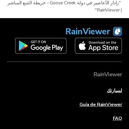
"رادار الأعاصير في دولة Goose Creek - خريطة التتبع المباشر
| RainViewer"
RainViewer
RainViewer
لسيارتك
Guía de RainViewer
FAQ