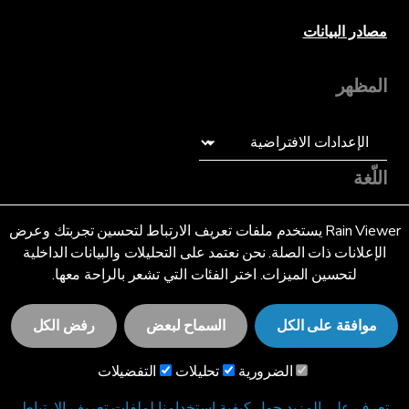
مصادر البيانات
المظهر
اللّغة
عربى (SA)
Rain Viewer يستخدم ملفات تعريف الارتباط لتحسين تجربتك وعرض
الإعلانات ذات الصلة. نحن نعتمد على التحليلات والبيانات الداخلية
لتحسين الميزات. اختر الفئات التي تشعر بالراحة معها.
موافقة على الكل
السماح لبعض
رفض الكل
© 2026 RainViewer,
MeteoLab Inc.
الضرورية
تحليلات
التفضيلات
إشعار الخصوصية
الشروط والأحكام
تعرف على المزيد حول كيفية استخدامنا لملفات تعريف الارتباط