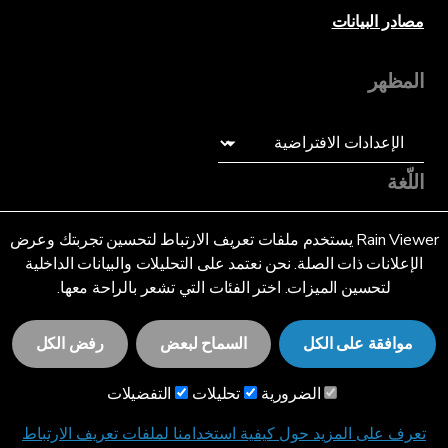
مصادر البيانات
المظهر
اللّغة
عربى (SA)
Rain Viewer يستخدم ملفات تعريف الارتباط لتحسين تجربتك وعرض
الإعلانات ذات الصلة. نحن نعتمد على التحليلات والبيانات الداخلية
لتحسين الميزات. اختر الفئات التي تشعر بالراحة معها.
موافقة على الكل
السماح لبعض
رفض الكل
© 2026 RainViewer,
MeteoLab Inc.
الضرورية
تحليلات
التفضيلات
إشعار الخصوصية
الشروط والأحكام
تعرف على المزيد حول كيفية استخدامنا لملفات تعريف الارتباط