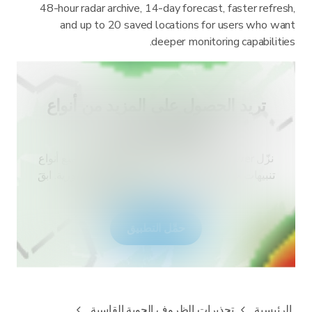
48-hour radar archive, 14-day forecast, faster refresh,
and up to 20 saved locations for users who want
deeper monitoring capabilities.
تريد الحصول على المزيد من أنواع
التنبيهات لبلدك؟
نزّل RainViewer واحصل على الوصول إلى جميع أنواع
تنبيهات خدمة الطقس الوطنية والإشعارات الفورية. ابقَ
آمناً خلال الأحداث الجوية المتطرفة.
حمِّل التطبيق
الرئيسية
تحذيرات الظروف الجوية القاسية