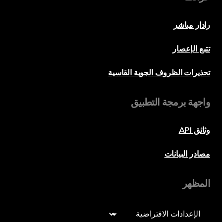
رادار مباشر
تتبع الإعصار
تحذيرات الظروف الجوية القاسية
واجهة برمجة التطبيق
وثائق API
مصادر البيانات
المظهر