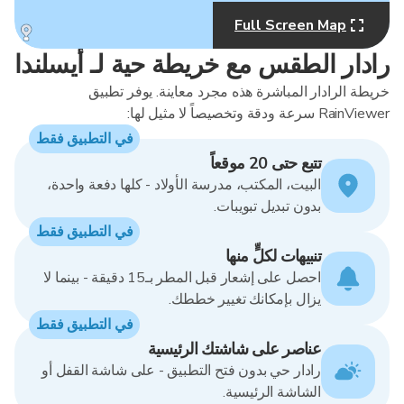
Full Screen Map
MapLibre
رادار الطقس مع خريطة حية لـ أيسلندا
خريطة الرادار المباشرة هذه مجرد معاينة. يوفر تطبيق
RainViewer سرعة ودقة وتخصيصاً لا مثيل لها:
في التطبيق فقط
تتبع حتى 20 موقعاً
البيت، المكتب، مدرسة الأولاد - كلها دفعة واحدة،
بدون تبديل تبويبات.
في التطبيق فقط
تنبيهات لكلٍّ منها
احصل على إشعار قبل المطر بـ15 دقيقة - بينما لا
يزال بإمكانك تغيير خططك.
في التطبيق فقط
عناصر على شاشتك الرئيسية
رادار حي بدون فتح التطبيق - على شاشة القفل أو
الشاشة الرئيسية.