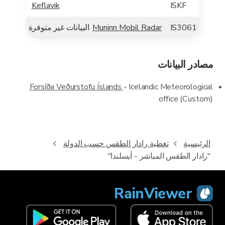
Keflavik
ISKF
IS3061
Muninn Mobil Radar
البيانات غير متوفرة
مصادر البيانات
Forsíða Veðurstofu Íslands
- Icelandic Meteorological
office (Custom)
الرئيسية
تغطية رادار الطقس حسب الدولة
"رادار الطقس المباشر - أيسلندا"
RainViewer