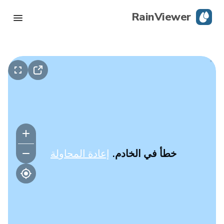
RainViewer
رادار مباشر
تتبع الإعصار
تحذيرات الظروف الجوية القاسية
مدونة
خطأ في الخادم.
إعادة المحاولة
حمِّل التطبيق