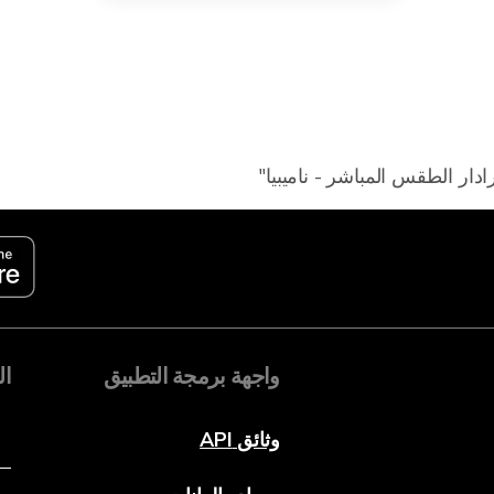
ادار الطقس المباشر - ناميبيا"
واجهة برمجة التطبيق
ال
وثائق API