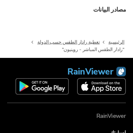
مصادر البيانات
الرئيسية
تغطية رادار الطقس حسب الدولة
"رادار الطقس المباشر - روينيون"
RainViewer
RainViewer
لسيارتك