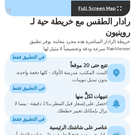
Full Screen Map
MapLibre
رادار الطقس مع خريطة حية لـ
روينيون
خريطة الرادار المباشرة هذه مجرد معاينة. يوفر تطبيق
RainViewer سرعة ودقة وتخصيصاً لا مثيل لها:
في التطبيق فقط
تتبع حتى 20 موقعاً
البيت، المكتب، مدرسة الأولاد - كلها دفعة واحدة،
بدون تبديل تبويبات.
في التطبيق فقط
تنبيهات لكلٍّ منها
احصل على إشعار قبل المطر بـ15 دقيقة - بينما لا
يزال بإمكانك تغيير خططك.
في التطبيق فقط
عناصر على شاشتك الرئيسية
رادار حي بدون فتح التطبيق - على شاشة القفل أو