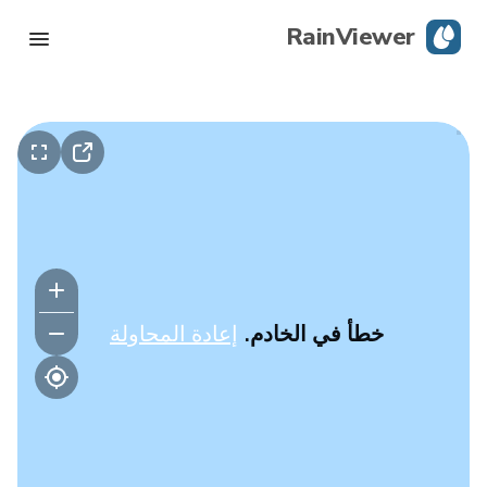
RainViewer
رادار مباشر
تتبع الإعصار
تحذيرات الظروف الجوية القاسية
مدونة
خطأ في الخادم.
إعادة المحاولة
حمِّل التطبيق