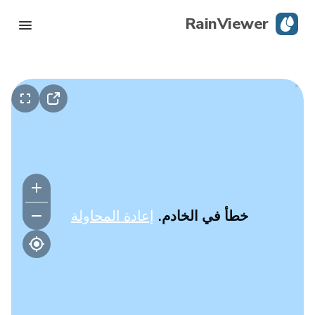
RainViewer
رادار مباشر
تتبع الإعصار
تحذيرات الظروف الجوية القاسية
مدونة
خطأ في الخادم.
إعادة المحاولة
حمِّل التطبيق