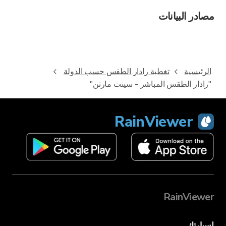
مصادر البيانات
الرئيسية
تغطية رادار الطقس حسب الدولة
"رادار الطقس المباشر - سينت مارتن"
RainViewer
RainViewer
لسيارتك