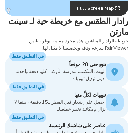
Full Screen Map
MapLibre
رادار الطقس مع خريطة حية لـ سينت
مارتن
خريطة الرادار المباشرة هذه مجرد معاينة. يوفر تطبيق
RainViewer سرعة ودقة وتخصيصاً لا مثيل لها:
في التطبيق فقط
تتبع حتى 20 موقعاً
البيت، المكتب، مدرسة الأولاد - كلها دفعة واحدة،
بدون تبديل تبويبات.
في التطبيق فقط
تنبيهات لكلٍّ منها
احصل على إشعار قبل المطر بـ15 دقيقة - بينما لا
يزال بإمكانك تغيير خططك.
في التطبيق فقط
عناصر على شاشتك الرئيسية
رادار حي بدون فتح التطبيق - على شاشة القفل أو