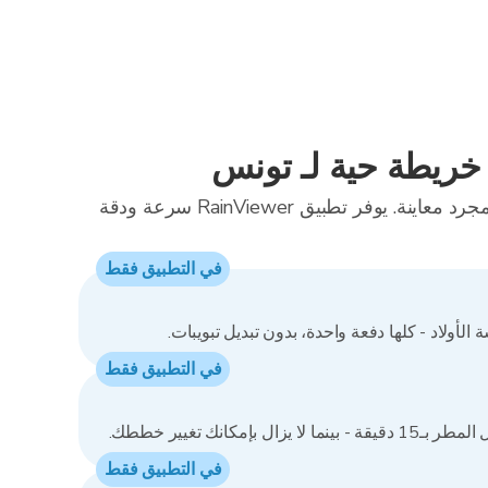
خريطة حية لـ تونس
خريطة الرادار المباشرة هذه مجرد معاينة. يوفر تطبيق RainViewer سرعة ودقة
في التطبيق فقط
الأولاد - كلها دفعة واحدة، بدون تبديل تبويبات.
في التطبيق فقط
ال بإمكانك تغيير خططك.
في التطبيق فقط