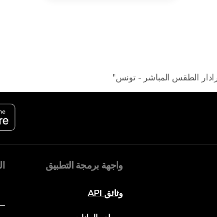
ادار الطقس المباشر - تونس"
واجهة برمجة التطبيق
ال
وثائق API