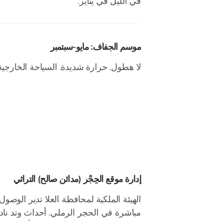
في الليل في يناير.
موسم الجفاف: مايو-سبتمبر
لا هطول. حرارة شديدة. السياحة الخارجية 
إدارة موقع الحِجْر (مدائن صالح) التراثي
الهيئة الملكية لمحافظة العلا تدير الوصول
مباشرة في الحجر الرملي. أحداث وتد نا