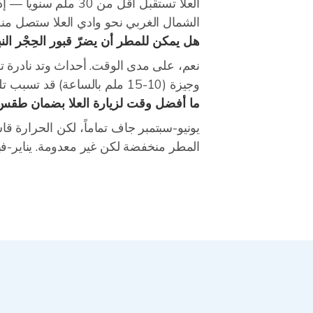
العلا تستقبل أقل م
الشمال الغربي نحو وادي العلا ستصل منطقة التراث خلال 20-30 دقيقة
هل يمكن للمطر أن يضرّ قبور الحِجْر الن
نعم، على مدى الوقت. أحداث وتد نادرة ت
وجيزة (10-15 ملم بالساعة) قد تسبب تلطخ السطح والتآكل عند واجهات القبور. الهيئة الملكية تراقب أحوال الطقس بعناية خلال كل حدث شتوي.
ما أفضل وقت لزيارة العلا بضمان طق
المطر منخفضة لكن غير معدومة. يناير-ف