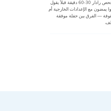
مع نافذة موسم الأمطار. فحص رادار 30-60 دقيقة قبلاً يقول
نوا يمضون مع الإعدادات الخارجية أم
سقوفة — الفرق بين حفلة موفقة
لف.