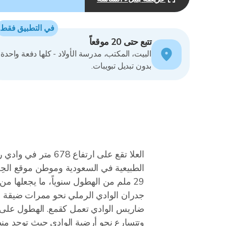
MapLibre
في التطبيق فقط
تتبع حتى 20 موقعاً
البيت، المكتب، مدرسة الأولاد - كلها دفعة واحدة،
بدون تبديل تبويبات.
العلا تقع على ارتف
الطبيعية في السعودية وموطن موقع الحِجْ
29 ملم من الهطول سنوياً، ما يجعلها م
جدران الوادي الرملي نحو ممرات ضيقة ف
وتتسارع نحو أرضية الوادي حيث توجد منطق