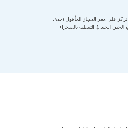
 من الشبكات الأرصادية الإقليمية، محدثة كل 5 دقائق. التغطية تركز على ممر الحجاز المأهول (جدة،
لخبر، الجبيل). التغطية بالصحراء