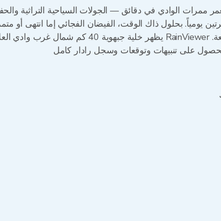
ر ممرات الوادي في دقائق — الجولات السياحية التراثية والحفل
تين يومياً. بحلول ذاك الوقت، الفيضان الفجائي إما انتهى أو م