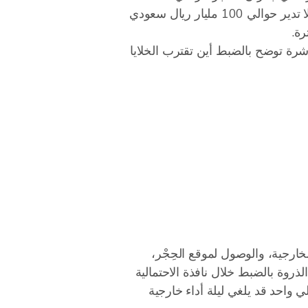
للأحداث المائية النادرة التي قد تسرّع تآكل الواجهات المنحوتة منذ 2000 سنة. الهيئة الملكية لمحافظة العلا تدير حوالي 100 مليار ريال سعودي
رة.
صادية الإقليمية، محدثة كل 5 دقائق. الخريطة المباشرة توضح بالضبط أين تقترب الخلايا
خارجية، والوصول لموقع الحِجْر،
الذروة بالضبط خلال نافذة الاحتمالية
 واحد قد يلغي ليلة أداء خارجية