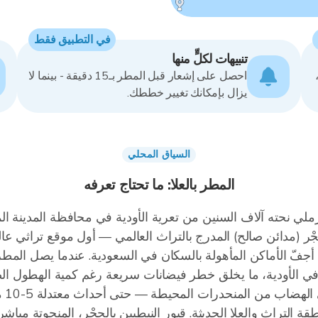
في التطبيق فقط
تنبيهات لكلٍّ منها
احصل على إشعار قبل المطر بـ15 دقيقة - بينما لا
يزال بإمكانك تغيير خططك.
السياق المحلي
المطر بالعلا: ما تحتاج تعرفه
اع 678 متر في وادي رملي نحته آلاف السنين من تعرية الأودية في محافظة المدي
ر (مدائن صالح) المدرج بالتراث العالمي — أول موقع تراثي عال
ن أجفّ الأماكن المأهولة بالسكان في السعودية. عندما يصل المطر
ي الأودية، ما يخلق خطر فيضانات سريعة رغم كمية الهطول الصغ
ضاري
ة التراث والعلا الحديثة. قبور النبطيين بالحِجْر، المنحوتة م