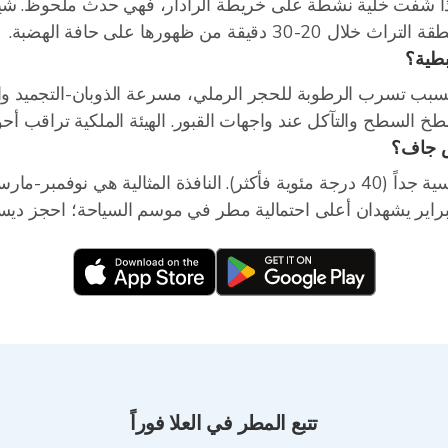
ن 30 ملم سنوياً — إذا شُفت خلية نشطة على خريطة الرادار، فهي حدث ملحوظ
 من ظهورها على حافة الهضبة.
بطية؟
سبب تسرب الرطوبة للحجر الرملي، مسرعة الذوبان-التجميد والت
س جاف؟
يونيو-سبتمبر جاف تماماً، لكن الحرارة قاسية جداً (40 درجة مئوية فأكثر). النافذة
براير يشهدان أعلى احتمالية مطر في موسم السياحة؛ احجز ديسم
تتبع المطر في العلا فوراً