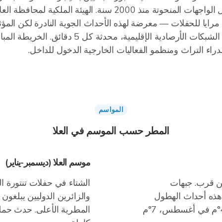
عة مرايا للحفلات — معرضة لهذه الأحداث الجوية النادرة لكن المؤث
RainViewer تستقطب بيانات الرادار من الشبكات الأر
راء التراث ومنظمو الفعاليات الخارجية الدخول للداخل.
المواسم
المطر حسب الموسم في العلا
موسم العلا (ديسمبر-يناير)
ع فبراير عن قرب. جبهات
الشتاء في حفلات تنتورة ال
هذه أحداث الهطول
والزائرين الدوليين يبلغون 
النادرة. تقلبات درجات الحرارة أقصى: 41°م في أغسطس، 7°م
المطرية الأعلى. حدث حملي