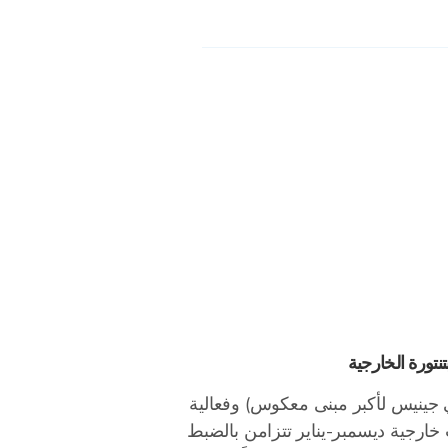
تنتورة الخارجية
ي جينيس لأكبر مبنى معكوس) وفعالية
ت خارجية ديسمبر-يناير تتزامن بالضبط