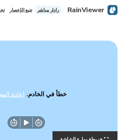
RainViewer
رادار مباشر
تتبع الإعصار
تحذ
خطأ في الخادم.
إعادة المح
خريطة بملء الشاشة