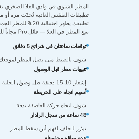
المطر الشتوي في وادي العلا الصخري يغم
تطبيقات الطقس العادية تُحدّث مرة أو مر
تطبيقك يظهر احتمالية 20% للمطر الجمعة. RainViewer يظهر خلية جبهوية 40 كم شمال غرب وادي العلا، وتصل إلى الحجر في 35 دقيقة.
تتبع المطر في العلا — فعّل Pro مجاناً للحصول على تنبيهات وتوقعات وسجل رادار كامل
توقعات ساعتان في شرائح 5 دقائق
شوف بالضبط متى يصل المطر لموقعك
تنبيهات مطر قبل الوصول
إشعار 10-15 دقيقة قبل وصول الخلية
أسهم اتجاه على الخريطة
شوف اتجاه حركة العاصفة بدقة
48 ساعة من سجل الرادار
تمرّر للخلف لفهم أين سقط المطر
عدة مواقع محفوظة