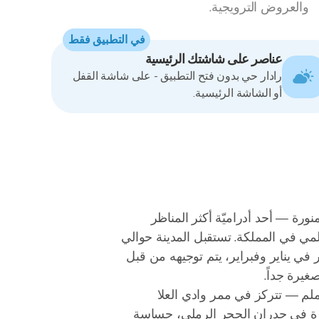
والعروض الترويجية.
في التطبيق فقط
عناصر على شاشتك الرئيسية
رادار حي بدون فتح التطبيق - على شاشة القفل
أو الشاشة الرئيسية.
نة المنورة — أحد أدراميّة أكثر المناظر
مي في المملكة. تستقبل المدينة حوالي
 في يناير وفبراير، يتم توجيهه من قبل
يرة جداً.
س الوادي تعمل كقمع. الهطول على الهضاب من المنحدرات المحيطة — حتى أحداث معتدلة 5-10 ملم — تتركز في ممر وادي العلا
باشرة في جدران الحجر الرملي، حساسة