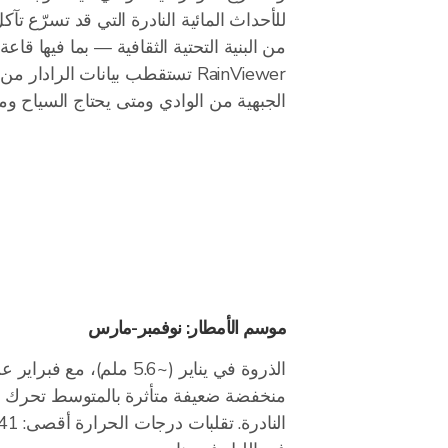
من البنية التحتية الثقافية — بما فيها قا
الجبهية من الوادي ومتى يحتاج السياح ومد
موسم الأمطار: نوفمبر-مارس
الذروة في يناير (~5.6 ملم)، م
منخفضة ضعيفة متأثرة بالمتوسط تحرك 