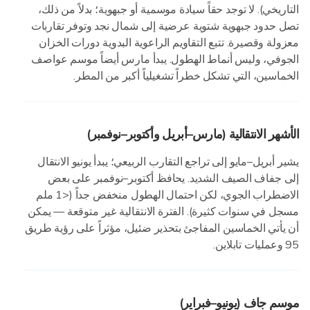
التاريخي). لا توجد حقاً سيادة موسمية أو جبهوية؛ بدلاً من ذلك،
تصل حدود جبهوية شتوية عرضية إلى شمال نجد وتوفر تقاربات
معزولة وقصيرة. تتبع التقاويم الراعوية البدوية دورات الخزان
الجوفي، وليس أنماط الهطول. يبدأ مارس أيضاً موسم عواصف
الخماسين، التي تشكل خطراً تشغيلياً أكبر من المطر.
الأشهر الانتقالية (مارس–أبريل وأكتوبر–نوفمبر)
يشير أبريل–مايو إلى تراجع التقارب الربيعي؛ يبدأ يونيو الانتقال
إلى جفاف الصيف الشديد. يحافظ أكتوبر–نوفمبر على بعض
الاضطراب الجوي، لكن احتمال الهطول منخفض جداً (<1 ملم
مسجل في سنوات كثيرة). الفترة الانتقالية غير متوقعة — يمكن
أن يأتي الخماسين المفاجئ بتحذير ضئيل، مؤثراً على رؤية طريق
95 وعمليات تابلاين.
موسم جاف (يونيو–فبراير)