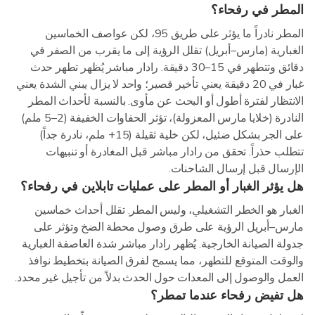
المطر في رفحاء؟
المطر نادراً ما يؤثر على طريق 95، لكن عواصف الخماسين
الغبارية (مارس–أبريل) تقلل الرؤية إلى ما يقرب من الصفر في
دقائق وتتطهر في 15–30 دقيقة. رادار مباشر يُظهر تطهر حدث
غبار في 20 دقيقة يعني تأخير قصير؛ واحد لا يزال يبني الشدة يعني
الانتظار لفترة أطول أو البحث عن مأوى. بالنسبة لأحداث المطر
النادرة (خلايا مارس المعزولة)، تؤثر الحفاوات الخفيفة (2–5 ملم)
على الجر بشكل ضئيل، لكن خلية ثقيلة (15+ ملم، نادرة جداً)
تتطلب حذراً. تحقق من رادار مباشر قبل المغادرة أو تنبيهات
الإرسال قبل إرسال الشاحنات.
هل يؤثر الغبار أو المطر على عمليات تابلاين في رفحاء؟
الغبار هو الخطر التشغيلي، وليس المطر. تقلل أحداث خماسين
مارس–أبريل الرؤية على طرق وصول محطة الضخ وتؤثر على
جدولة الصيانة الخارجية. يُظهر رادار مباشر شدة العاصفة الغبارية
والوقت المتوقع للتطهر، مما يسمح لفرق الصيانة بتخطيط نوافذ
العمل والوصول إلى المعدات حول الحدث بدلاً من تأجيل غير محدد.
هل تفيض رفحاء عندما تمطر؟