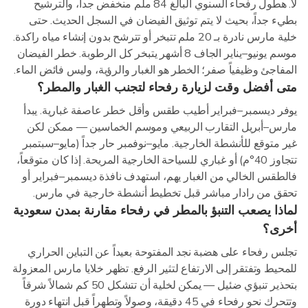
لا. هطول رفحاء السنوي البالغ 84 ملم منخفض جداً، والترشيح
بطيء جداً، بحيث لا يتم توثيق الفيضان في السجل الحديث. حتى
خلية مارس نادرة بـ 20 ملم تتبخر أو تترشح بدون إنشاء مياه راكدة.
موسم يونيو–يناير الجاف 8 أشهر يتبخر كل الرطوبة. خطر الفيضان
المفاجئ وظيفياً صفر؛ الخطر هو الغبار والرؤية، وليس فائض الماء.
متى أفضل وقت لزيارة رفحاء لتجنب الغبار والمطر؟
يوفر ديسمبر–فبراير أطيب طقس وأقل خطر عاصفة غبارية. يبدأ
مارس–أبريل التقارب الربيعي وموسم الخماسين — ممكن لكن
غير متوقع للأنشطة الخارجية. مايو–نوفمبر حار جداً (مايو–سبتمبر
تتجاوز 40°م) أو غباري للسياحة الخارجية المريحة. إذا كان متوقعاً،
فالطقس الخالي من الغبار يهم، استهدف نافذة ديسمبر–فبراير أو
تحقق من رادار مباشر قبل تخطيط أنشطة خارجية في مارس.
لماذا يصعب التنبؤ بالمطر في رفحاء مقارنة بمدن سعودية
أخرى؟
تجلس رفحاء على هضبة نجد المفتوحة بعيداً عن التباين الحراري
للمحيط وتفتقر إلى الارتفاع لتثير الرفع. تظهر خلايا مارس المعزولة
بتحذير تنبؤي ضئيل — يمكن لخلية أن تتشكل 50 كم شمالاً شرقاً
وتتحرك نحو رفحاء في 45 دقيقة، وصولاً وتطهراً قبل انتهاء دورة