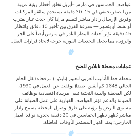
عواصف الخماسين في مارس–أبريل تخلق أخطار رؤية قريبة
من الصفر تختفي في 15–30 دقيقة. يستخدم سائقو المركبات
وفريق الإرسال رادار مباشر لتقييم ما إذا كان حدث غبار يقترب
أو نشط أو يتطهر — معرفة الفرق بين تأخير 10 دقائق وانتظار
45 دقيقة. تؤثر أحداث المطر النادر في مارس أيضاً على الجر
والرؤية، مما يجعل التحديثات الفورية حرجة لاتخاذ قرارات النقل.
عمليات محطة تابلاين للضخ
محطة خط الأنابيب العربي للعبور (تابلاين) بـرفحاء (نقل الخام
الحالي 1648 كم أبقيق–صيدا) توقفت عن العمل في 1990،
لكن المحطة والبنية التحتية تبقى مرساة اقتصادية بوظائف
الصيانة والدعم. تؤثر العواصف الغبارية على عمل الصيانة على
مستوى الأرض والرؤية على طرق وصول المحطة. يسمح رادار
مباشر يُظهر تطهر الخماسين في 20 دقيقة بجدولة نوافذ العمل
الخارجي؛ يمتد الغبار المستمر الأوقات العاطلة.