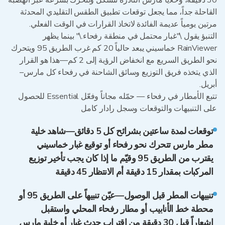
30 دقيقة، وخلايا مارس النادرة تتشكل وتتحرك بسرعة عبر الهضبة
القاحلة جداً، مما يجعل توقعات تطبيق الطقس التقليدي المحدثة
مرتين يومياً عديمة الفائدة لاتخاذ القرارات في الوقت الفعلي.
التنبؤ يقول \"غبار محتمل في منطقة رفحاء.\" بينما يظهر
RainViewer خماسيني يبعد حالياً 20 كم غرب الطريق 95 ويتحرك
نحو الطريق السريع مع انخفاض الرؤية إلى 2 كم—هذا هو القرار
الذي يتخذه فريق التوزيع وسائق الشاحنة في رفحاء كل مارس–
أبريل.
تتبع الأمطار في رفحاء — حمّله مجاناً وفعّل Essential للحصول
على التنبيهات والتوقعات وسجل رادار كامل
توقعات لمدة ساعتين بشرائح كل 5 دقائق—شاهد خلية
مطر مارس تتحرك نحو رفحاء أو توقيع غبار خماسيني
يقترب من الطريق 95 وقيّم ما إذا كان يجب تأخير توزيع
المركبات بمقدار 15 دقيقة أم الانتظار 45 دقيقة
تنبيهات المطر قبل الوصول—عيّن تنبيهاً على الطريق 95 أو
محطة خط الأنابيب أو مطار رفحاء المحلي واستقبل
إشعاراً قبل 30 دقيقة من اقتراب حدث غبار أو خلية مارس