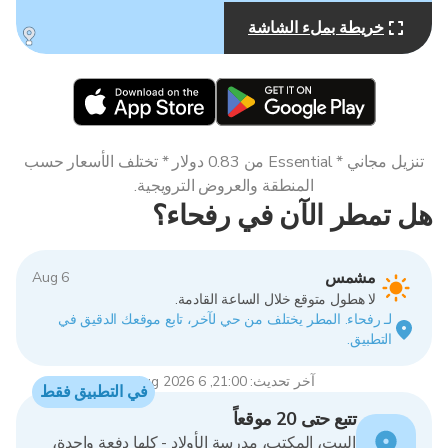
خريطة بملء الشاشة
MapLibre
تنزيل مجاني * Essential من 0.83 دولار * تختلف الأسعار حسب
المنطقة والعروض الترويجية.
هل تمطر الآن في رفحاء؟
مشمس
6 Aug
لا هطول متوقع خلال الساعة القادمة.
لـ رفحاء. المطر يختلف من حي لآخر، تابع موقعك الدقيق في
التطبيق.
آخر تحديث: 21:00, 6 Aug 2026
في التطبيق فقط
تتبع حتى 20 موقعاً
البيت، المكتب، مدرسة الأولاد - كلها دفعة واحدة،