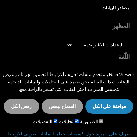
مصادر البيانات
المظهر
اللّغة
عربى (SA)
Rain Viewer يستخدم ملفات تعريف الارتباط لتحسين تجربتك وعرض
الإعلانات ذات الصلة. نحن نعتمد على التحليلات والبيانات الداخلية
لتحسين الميزات. اختر الفئات التي تشعر بالراحة معها.
موافقة على الكل
السماح لبعض
رفض الكل
© 2026 RainViewer,
MeteoLab Inc.
الضرورية
تحليلات
التفضيلات
إشعار الخصوصية
الشروط والأحكام
تعرف على المزيد حول كيفية استخدامنا لملفات تعريف الارتباط