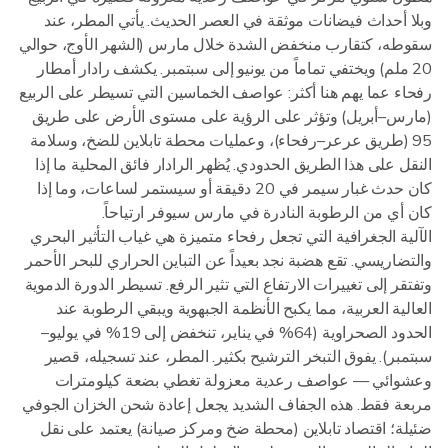
وبلا أحداث فيضانات موثقة في العصر الحديث. يأتي المطر، عند
سقوطه، كتقارب منخفض الشدة خلال مارس (الشهر الأوج، حوالي
20 ملم) ويختفي تماماً من يونيو إلى سبتمبر. يكشف رادار أمطار
رفحاء عما يهم هنا أكثر: عواصف الخماسين التي تسيطر على الربيع
(مارس–أبريل) وتؤثر على الرؤية على مستوى الأرض على طريق
95 (طريق عرعر–رفحاء)، وعمليات محطة تابلاين للضخ، وسلامة
النقل على هذا الطريق الحدودي. يُظهر الرادار فائق المحلية ما إذا
كان حدث غبار سيمر في 20 دقيقة أو سيستمر لساعات، وما إذا
كان أي من الرطوبة النادرة في مارس سيوفر ارتياحاً.
الآلية الجغرافية التي تجعل رفحاء متميزة هي غياب التأثير البحري
والتضاريسي. تقع هضبة نجد بعيداً عن التباين الحراري للبحر الأحمر
وتفتقر إلى تغييرات الارتفاع التي تثير الرفع. تسيطر الدورة الدموية
العالية العربية، مما يكبح الأنظمة الجبهوية ويبقي الرطوبة عند
الحدود الصحراوية (64% في يناير، تنخفض إلى 19% في يوليو–
سبتمبر). يفوق التبخر الترشيح بكثير. المطر، عند تسجيله، قصير
وعشوائي — عواصف رعدية معزولة تغطي بضعة كيلومترات
مربعة فقط. هذه الجفاف الشديد يجعل إعادة شحن الخزان الجوفي
ضئيلة؛ اقتصاد تابلاين (محطة ضخ ومركز صيانة) يعتمد على نقل