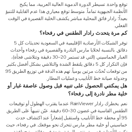
توقع واحدة. تسيطر الدورة الدموية العالية العربية، مما يكبح
الأنظمة الجبهوية تماماً. متوسط توقع معياري هذا عدم القابلية للتنبؤ
بعيداً؛ رادار فائق المحلية مباشر يكشف الخلية القصيرة في الوقت
الفعلي.
كم مرة يتحدث رادار الطقس في رفحاء؟
توفر الشبكات الأرصادية الإقليمية في السعودية تحديثات كل 5
دقائق. بالنسبة لخلايا مارس النادرة والقصيرة في رفحاء وأحداث
الغبار الخماسيني (التي قد تستمر 20–30 دقيقة وتتلاشى فجأة)،
فإن التكرار كل 5 دقائق يلتقط الشدة والتلاشي بشكل أفضل بكثير
من توقعات تُحدّث مرتين يومياً. تهم هذه الدقة في توزيع الطريق 95
وجدولة صيانة خط الأنابيب وعمليات المطار.
هل يمكنني الحصول على تنبيه قبل وصول عاصفة غبار أو
خلية مطر نادرة إلى رفحاء؟
نعم. يخطرك رادار RainViewer عندما يقترب الهطول أو توقيعات
الطقس القاسية في غضون 30–60 دقيقة. عيّن تنبيهاً على الطريق
95 أو محطة خط الأنابيب واستقبل إشعاراً عند اكتشاف حدث
خماسيني أو خلية مطر مارس تتحرك نحو موقعك. في رفحاء، حيث