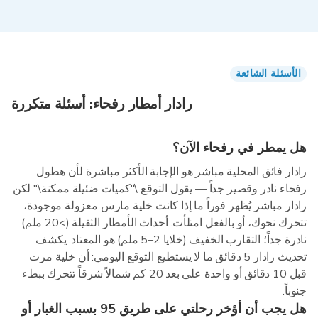
الأسئلة الشائعة
رادار أمطار رفحاء: أسئلة متكررة
هل يمطر في رفحاء الآن؟
رادار فائق المحلية مباشر هو الإجابة الأكثر مباشرة لأن هطول
رفحاء نادر وقصير جداً — يقول التوقع \"كميات ضئيلة ممكنة\" لكن
رادار مباشر يُظهر فوراً ما إذا كانت خلية مارس معزولة موجودة،
تتحرك نحوك، أو بالفعل امتلأت. أحداث الأمطار الثقيلة (>20 ملم)
نادرة جداً؛ التقارب الخفيف (خلايا 2–5 ملم) هو المعتاد. يكشف
تحديث رادار 5 دقائق ما لا يستطيع التوقع اليومي: أن خلية مرت
قبل 10 دقائق أو واحدة على بعد 20 كم شمالاً شرقاً تتحرك ببطء
جنوباً.
هل يجب أن أؤخر رحلتي على طريق 95 بسبب الغبار أو