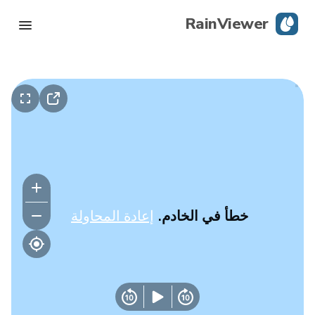
RainViewer
رادار مباشر
تتبع الإعصار
تحذيرات الظروف الجوية القاسية
مدونة
خطأ في الخادم.
إعادة المحاولة
حمِّل التطبيق