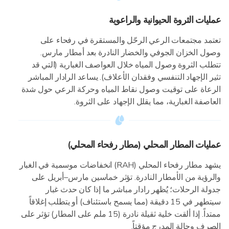
عمليات الثروة الحيوانية والراعوية
تعتمد مجتمعات الرعي الرحّل والمستقرة في رفحاء على
وصول الخزان الجوفي والخضار النادرة بعد أمطار مارس.
تتطلب الثروة وصول المياه خلال العواصف الغبارية (التي قد
تثير الإجهاد التنفسي وفقدان الأعلاف). يساعد الرادار المباشر
الرعاة على توقيت وصول نقاط المياه وحركة الرعي حول شدة
العاصفة الغبارية، مما يقلل الإجهاد على الثروة.
عمليات المطار المحلي (مطار رفحاء المحلي)
يشهد مطار رفحاء المحلي (RAH) انخفاضات موسمية في الغبار
والرؤية من الأمطار النادرة. تؤثر خماسين مارس–أبريل على
جدولة الرحلات؛ يُظهر رادار مباشر ما إذا كان حدث غبار
سيتطهر في 15 دقيقة (مما يسمح باستئناف) أو يتطلب إغلاقاً
ممتداً. إذا ألقت خلية ثقيلة نادرة (15 ملم على المطار) تؤثر على
الصرف وحالة المدرج مؤقتاً.