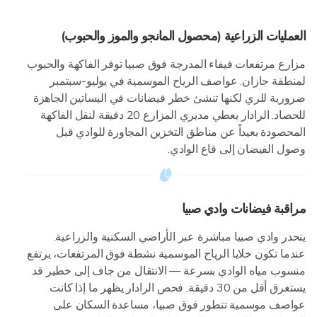
العمليات الزراعية (محصول المانجو والموز والحبوب)
مزارع مرتفعات فيفاء المدرجة فوق صبيا توفر الفاكهة والحبوب
لمنطقة جازان. عواصف الرياح الموسمية في يوليو-سبتمبر
ضرورية للري لكنها تنشئ خطر فيضانات في البساتين الجاهزة
للحصاد. الرادار يعطي مديري المزارع 20 دقيقة لنقل الفاكهة
المحصودة بعيداً عن مناطق التخزين المجاورة للوادي قبل
وصول الفيضان إلى قاع الوادي.
مراقبة فيضانات وادي صبيا
ينحدر وادي صبيا مباشرة عبر الأراضي السكنية والزراعية.
عندما تكون خلايا الرياح الموسمية نشطة فوق المرتفعات، يرتفع
منسوب مياه الوادي بسرعة — الانتقال من جاف إلى خطير قد
يستغرق أقل من 30 دقيقة. فحص الرادار يظهر ما إذا كانت
عواصف موسمية تتطور فوق صبيا، مساعدة السكان على