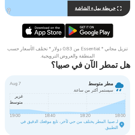
خريطة بملء الشاشة
MapLibre
تنزيل مجاني * Essential من 0.83 دولار * تختلف الأسعار حسب
المنطقة والعروض الترويجية.
هل تمطر الآن في صبيا؟
مطر متوسط
7 Aug
سيستمر أكثر من ساعة.
غزير
متوسط
19:00
18:40
18:20
18:00
لـ صبيا. المطر يختلف من حي لآخر، تابع موقعك الدقيق في
التطبيق.