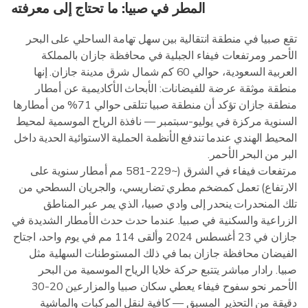
المطر في صبيا: ما تحتاج إلى معرفته
تقع صبيا في منطقة انتقالية بين سهل تهامة الساحلي على البحر
الأحمر ومرتفعات فيفاء الجبلية في محافظة جازان بالمملكة
العربية السعودية، حوالي 60 كم شمال شرق مدينة جازان. إنها
منطقة موثقة عرضة للفيضانات: الأبحاث الأكاديمية عن أمطار
منطقة جازان تؤكد أن منطقة صبيا تتلقى حوالي 71% من أمطارها
السنوية مركزة في يوليو-سبتمبر — نافذة الرياح الموسمية لمحيط
المحيط الهندي عندما تندفع الأنظمة الحملية الاستوائية الحدية داخل
البر من البحر الأحمر.
مرتفعات فيفاء في الشرق (~229-581 مم أمطار سنوية على
الارتفاع) تعمل كمضخم مطري تضاريسي، والجريان السطحي من
تلك المنحدرات ينحدر إلى وادي صبيا، الذي يمر عبر المناطق
الزراعية والسكنية في صبيا. عندما حدث حدث الأمطار الشديدة في
جازان في 23 أغسطس 2024 وألقى 114 مم في يوم واحد، اجتاح
الفيضان محافظة جازان بما في ذلك المستوطنات السهلية مثل
صبيا. رادار مباشر يتتبع حركة خلايا الرياح الموسمية من البحر
الأحمر نحو سفوح فيفاء يعطي سكان صبيا والمزارعين 20-30
دقيقة من التحذير المسبق — كافية لنقل المركبات والماشية