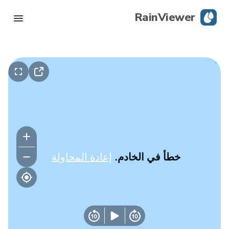
RainViewer
رادار مباشر
تتبع الإعصار
تحذيرات الظروف الجوية القاسية
مدونة
خطأ في الخادم.
إعادة المحاولة
حمِّل التطبيق