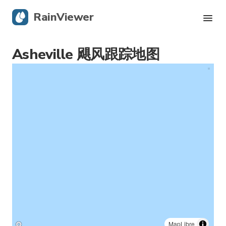
RainViewer
Asheville 飓风跟踪地图
实时雷达
飓风追踪
严重警报
Blog
获取应用
MapLibre