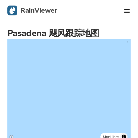
RainViewer
Pasadena 飓风跟踪地图
实时雷达
飓风追踪
严重警报
Blog
获取应用
MapLibre