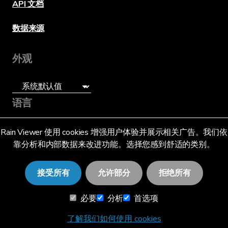
API 文档
数据来源
外观
语言
简体中文 (SG)
Rain Viewer 使用 cookies 增强用户体验并展示相关广告。我们依
靠分析和内部数据来改进功能。选择您感到舒适的类别。
接受所有
允许部分
拒绝所有
必要
分析
首选项
© 2026 RainViewer,
MeteoLab Inc.
隐私声明
条款和条件
了解我们如何使用 cookies