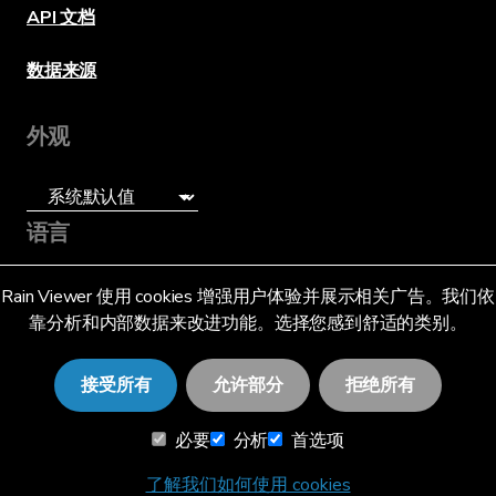
API 文档
数据来源
外观
语言
简体中文 (SG)
Rain Viewer 使用 cookies 增强用户体验并展示相关广告。我们依
靠分析和内部数据来改进功能。选择您感到舒适的类别。
接受所有
允许部分
拒绝所有
必要
分析
首选项
© 2026 RainViewer,
MeteoLab Inc.
隐私声明
条款和条件
了解我们如何使用 cookies