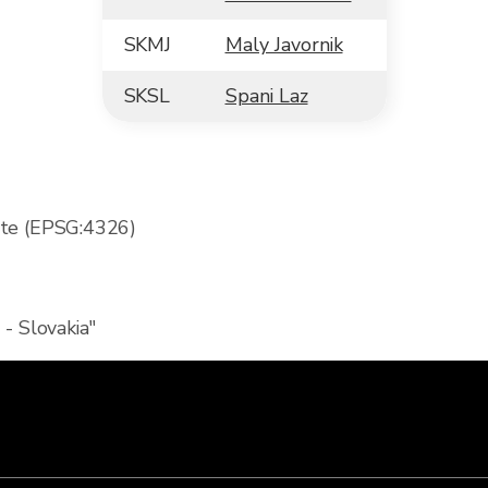
SKMJ
Maly Javornik
SKSL
Spani Laz
ute (EPSG:4326)
Slovakia"