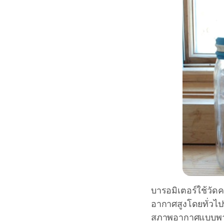
บารอมิเตอร์ใช้วั
อากาศสูงโดยทั่วไ
สภาพอากาศแบบพายุ 