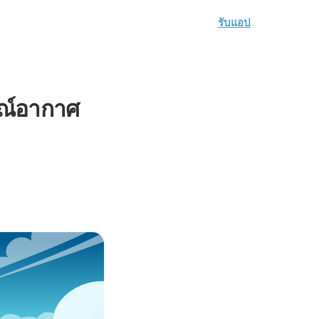
รับแอป
รณ์อากาศ