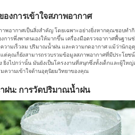
ของการเข้าใจสภาพอากาศ
ภาพอากาศเป็นสิ่งสำคัญ โดยเฉพาะอย่างยิ่งหากคุณชอบทำก
องการพึ่งพาตนเองให้มากขึ้น เครื่องมือตรวจอากาศพื้นฐาน
มิ ความเร็วลม ปริมาณน้ำฝน และความกดอากาศ แม้ว่านักอุต
ูง แต่คุณก็ยังสามารถรวบรวมข้อมูลสภาพอากาศที่มีประโยชน์ได
ยิ่งไปกว่านั้น มันยังเป็นโครงงานที่สนุกซึ่งทั้งเด็กและผู้ให
สริมความเข้าใจด้านอุตุนิยมวิทยาของคุณ
้ำฝน: การวัดปริมาณน้ำฝน