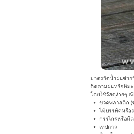
มาตรวัดน้ำฝนช่วยวั
ติดตามฝนหรือหิมะ
โดยใช้วัสดุง่ายๆ เพี
ขวดพลาสติก (ข
ไม้บรรทัดหรือ
กรรไกรหรือมี
เทปกาว