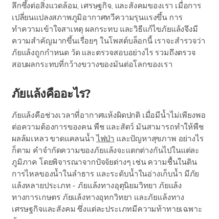
ลึกซึ้งต่อสิ่งแวดล้อม, เศรษฐกิจ, และสังคมของเรา เมื่อการ
เปลี่ยนแปลงสภาพภูมิอากาศทวีความรุนแรงขึ้น การ
ทำความเข้าใจสาเหตุ ผลกระทบ และวิธีแก้ไขภัยแล้งจึงมี
ความสำคัญมากขึ้นเรื่อยๆ ในโพสต์บล็อกนี้ เราจะสำรวจว่า
ภัยแล้งถูกกำหนด วัด และตรวจสอบอย่างไร รวมถึงตรวจ
สอบผลกระทบที่กว้างขวางของมันต่อโลกของเรา
ภัยแล้งคืออะไร?
ภัยแล้งคือช่วงเวลาที่อากาศแห้งผิดปกติ เมื่อมีน้ำไม่เพียงพอ
ต่อความต้องการของคน พืช และสัตว์ มันสามารถทำให้พืช
ผลล้มเหลว ขาดแคลนน้ำ
ไฟป่า
และปัญหาสุขภาพ อย่างไร
ก็ตาม คำจำกัดความของภัยแล้งจะแตกต่างกันไปในแต่ละ
ภูมิภาค โดยพิจารณาจากปัจจัยต่างๆ เช่น ความชื้นในดิน
การไหลของน้ำในลำธาร และระดับน้ำในอ่างเก็บน้ำ มีภัย
แล้งหลายประเภท - ภัยแล้งทางอุตุนิยมวิทยา ภัยแล้ง
ทางการเกษตร ภัยแล้งทางอุทกวิทยา และภัยแล้งทาง
เศรษฐกิจและสังคม ซึ่งแต่ละประเภทมีความท้าทายเฉพาะ