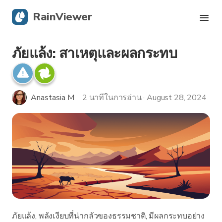
RainViewer
ภัยแล้ง: สาเหตุและผลกระทบ
เรดาร์สด
การติดตามพายุเฮอริเคน
Anastasia M
2 นาทีในการอ่าน · August 28, 2024
การแจ้งเตือนรุนแรง
บล็อก
รับแอป
ภัยแล้ง, พลังเงียบที่น่ากลัวของธรรมชาติ, มีผลกระทบอย่าง