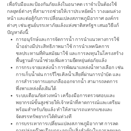
เพื่อรับมือและป้องกันภัยแล้งในอนาคต เราจำเป็นต้องใช้
กลยุทธ์ต่างๆ ที่สามารถช่วยให้เราประหยัดน้ำ วางแผนล่วง
หน้า และต่อสู้กับการเปลี่ยนแปลงสภาพภูมิอากาศ องค์กร
ต่างๆ เช่น ศูนย์บรรเทาภัยแล้งแห่งชาติสหรัฐฯ เสนอวิธีแก้
ปัญหาดังนี้:
การอนุรักษ์และการจัดการน้ำ การนำแนวทางการใช้
น้ำอย่างมีประสิทธิภาพมาใช้ การนำเทคนิคการ
ชลประทานที่ทันสมัยมาใช้ และการลงทุนในโครงสร้าง
พื้นฐานด้านน้ำช่วยเพิ่มความยืดหยุ่นต่อภัยแล้ง
การกระจายแหล่งน้ำ การพัฒนาแหล่งน้ำทางเลือก เช่น
การเก็บน้ำฝน การรีไซเคิลน้ำเสียที่ผ่านการบำบัด และ
การสำรวจการแยกเกลือออกจากน้ำ สามารถลดการ
พึ่งพาแหล่งดั้งเดิมได้
ระบบเตือนภัยล่วงหน้า เครื่องมือการตรวจสอบและ
พยากรณ์ขั้นสูงช่วยให้เจ้าหน้าที่คาดการณ์และเตรียม
พร้อมสำหรับภัยแล้ง ทำให้สามารถแทรกแซงและ
จัดสรรทรัพยากรได้ทันท่วงที
การบรรเทาการเปลี่ยนแปลงสภาพภูมิอากาศ การลด
การปล่อยก๊าซเรือนกระจกเป็นสิ่งสำคัญในการลดผลก