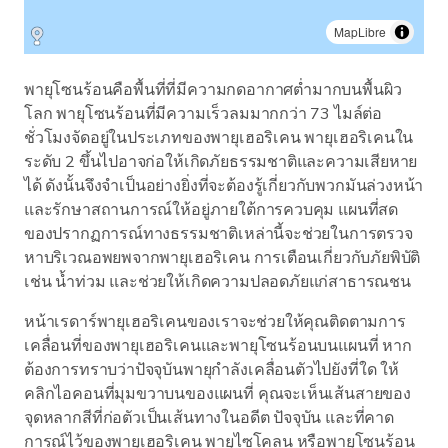
MapLibre
พายุโซนร้อนคือพื้นที่ที่มีความกดอากาศต่ำมากบนพื้นผิว
โลก พายุโซนร้อนที่มีความเร็วลมมากกว่า 73 ไมล์ต่อ
ชั่วโมงจัดอยู่ในประเภทของพายุเฮอริเคน พายุเฮอริเคนใน
ระดับ 2 ขึ้นไปอาจก่อให้เกิดภัยธรรมชาติและความเสียหาย
ได้ ดังนั้นจึงจำเป็นอย่างยิ่งที่จะต้องรู้เกี่ยวกับพวกมันล่วงหน้า
และรักษาสถานการณ์ให้อยู่ภายใต้การควบคุม แผนที่สด
ของปรากฏการณ์ทางธรรมชาติเหล่านี้จะช่วยในการตรวจ
หาบริเวณอพยพจากพายุเฮอริเคน การเตือนเกี่ยวกับภัยพิบัติ
เช่น น้ำท่วม และช่วยให้เกิดความปลอดภัยแก่สาธารณชน
หน้าเรดาร์พายุเฮอริเคนของเราจะช่วยให้คุณติดตามการ
เคลื่อนที่ของพายุเฮอริเคนและพายุโซนร้อนบนแผนที่ หาก
ต้องการทราบว่าปัจจุบันพายุกำลังเคลื่อนตัวไปยังที่ใด ให้
คลิกไอคอนที่มุมขวาบนของแผนที่ คุณจะเห็นเส้นสายของ
จุดหลากสีที่ก่อตัวเป็นเส้นทางในอดีต ปัจจุบัน และที่คาด
การณ์ไว้ของพายุเฮอริเคน พายุไซโคลน หรือพายุโซนร้อน