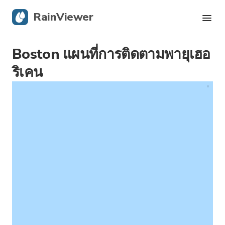
RainViewer
Boston แผนที่การติดตามพายุเฮอ
เรดาร์สด
ริเคน
การติดตามพายุเฮอริเคน
การแจ้งเตือนรุนแรง
บล็อก
รับแอป