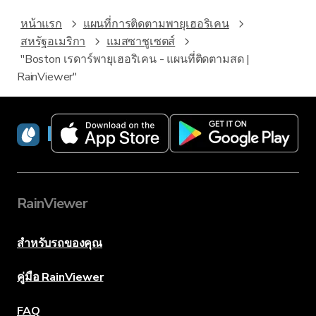
หน้าแรก
แผนที่การติดตามพายุเฮอริเคน
สหรัฐอเมริกา
แมสซาชูเซตส์
"Boston เรดาร์พายุเฮอริเคน - แผนที่ติดตามสด |
RainViewer"
RainViewer
RainViewer
สำหรับรถของคุณ
คู่มือ RainViewer
FAQ