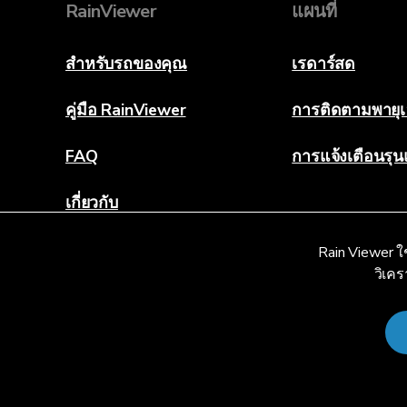
RainViewer
แผนที่
สำหรับรถของคุณ
เรดาร์สด
คู่มือ RainViewer
การติดตามพายุเ
FAQ
การแจ้งเตือนรุ
เกี่ยวกับ
ติดต่อเรา
Rain Viewer ใ
วิเคร
© 2026 RainViewer,
MeteoLab Inc.