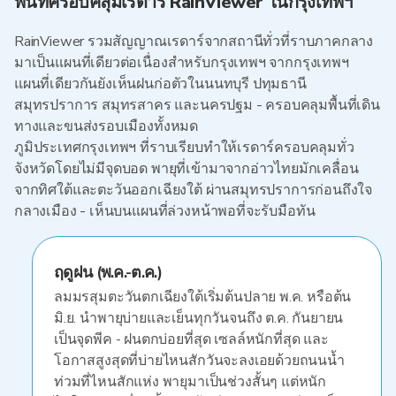
พื้นที่ครอบคลุมเรดาร์ RainViewer ในกรุงเทพฯ
RainViewer รวมสัญญาณเรดาร์จากสถานีทั่วที่ราบภาคกลาง
มาเป็นแผนที่เดียวต่อเนื่องสำหรับกรุงเทพฯ จากกรุงเทพฯ
แผนที่เดียวกันยังเห็นฝนก่อตัวในนนทบุรี ปทุมธานี
สมุทรปราการ สมุทรสาคร และนครปฐม - ครอบคลุมพื้นที่เดิน
ทางและขนส่งรอบเมืองทั้งหมด
ภูมิประเทศกรุงเทพฯ ที่ราบเรียบทำให้เรดาร์ครอบคลุมทั่ว
จังหวัดโดยไม่มีจุดบอด พายุที่เข้ามาจากอ่าวไทยมักเคลื่อน
จากทิศใต้และตะวันออกเฉียงใต้ ผ่านสมุทรปราการก่อนถึงใจ
กลางเมือง - เห็นบนแผนที่ล่วงหน้าพอที่จะรับมือทัน
ฤดูฝน (พ.ค.-ต.ค.)
ลมมรสุมตะวันตกเฉียงใต้เริ่มต้นปลาย พ.ค. หรือต้น
มิ.ย. นำพายุบ่ายและเย็นทุกวันจนถึง ต.ค. กันยายน
เป็นจุดพีค - ฝนตกบ่อยที่สุด เซลล์หนักที่สุด และ
โอกาสสูงสุดที่บ่ายไหนสักวันจะลงเอยด้วยถนนน้ำ
ท่วมที่ไหนสักแห่ง พายุมาเป็นช่วงสั้นๆ แต่หนัก