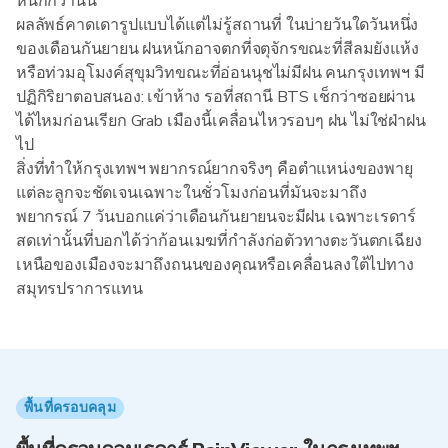
หนักกว่านั้น
ผลลัพธ์คาดเดารูปแบบได้แต่ไม่รู้สถานที่ ในบ่ายวันใดวันหนึ่ง
ของเดือนกันยายน ฝนหนักอาจตกที่จตุจักรขณะที่สีลมยังแห้ง
หรือท่วมอุโมงค์สุขุมวิทขณะที่อ่อนนุชไม่มีฝน คนกรุงเทพฯ มี
ปฏิกิริยาตอบสนอง: เข้าห้าง รอที่สถานี BTS เช็กว่าซอยผ่าน
ได้ไหมก่อนเรียก Grab เมืองนี้เคลื่อนไหวรอบๆ ฝน ไม่ใช่ฝ่าฝน
ไป
สิ่งที่ทำให้กรุงเทพฯ พยากรณ์ยากจริงๆ คือตำแหน่งของพายุ
แต่ละลูกจะชัดเจนเฉพาะในชั่วโมงก่อนที่มันจะมาถึง
พยากรณ์ 7 วันบอกแค่ว่าเดือนกันยายนจะมีฝน เฉพาะเรดาร์
สดเท่านั้นที่บอกได้ว่าก้อนเมฆที่กำลังก่อตัวทางตะวันตกเฉียง
เหนือของเมืองจะมาถึงถนนของคุณหรือเคลื่อนลงใต้ไปทาง
สมุทรปราการแทน
พื้นที่ครอบคลุม