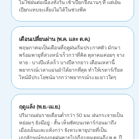
ไม่ใช่ฝนต่อเนื่องทั้งวัน เช้าเปียกจึงนานๆ ที แต่เย็น
เปียกแทบจะเลี่ยงไม่ได้ในช่วงพีค
เดือนเปลี่ยนผ่าน (พ.ค. และ ต.ค.)
พฤษภาคมเป็นเดือนที่ฤดูฝนเริ่มประกาศตัว มักมา
พร้อมพายุที่ล่วงหน้าเร็วกว่าที่คิด ตุลาคมค่อยๆ จาง
หาย - บางปีแห้งเร็ว บางปีลากยาว เดือนเหล่านี้
พยากรณ์เวลาแม่นยำได้ยากที่สุด ทำให้เรดาร์เรียล
ไทม์มีประโยชน์มากกว่าพยากรณ์ระยะยาวใดๆ
ฤดูแล้ง (พ.ย.-เม.ย.)
ปริมาณฝนรายเดือนต่ำกว่า 50 มม. ฝนกระจายเป็น
หย่อมๆ ยังมีอยู่ - สั้น เห็นชัดบนเรดาร์ก่อนมาถึง
เมืองเย็นและแห้งกว่า จังหวะพายุบ่ายที่เป็น
เอกลักษณ์ของฤดูฝนหายไปเกือบหมดจนถึง พ.ค. ปี