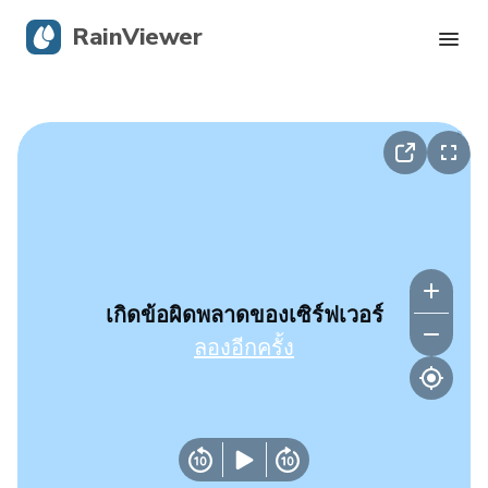
RainViewer
เรดาร์สด
การติดตามพายุเฮอริเคน
การแจ้งเตือนรุนแรง
บล็อก
เกิดข้อผิดพลาดของเซิร์ฟเวอร์
ลองอีกครั้ง
รับแอป