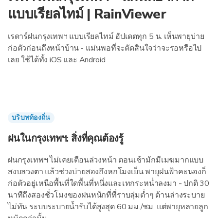
แบบเรียลไทม์ | RainViewer
เรดาร์ฝนกรุงเทพฯ แบบเรียลไทม์ อัปเดตทุก 5 น. เห็นพายุบ่าย
ก่อตัวก่อนถึงหน้าบ้าน - แม่นพอที่จะตัดสินใจว่าจะรอหรือไป
เลย ใช้ได้ทั้ง iOS และ Android
บริบทท้องถิ่น
ฝนในกรุงเทพฯ: สิ่งที่คุณต้องรู้
ฝนกรุงเทพฯ ไม่เคยเตือนล่วงหน้า ตอนเช้ามักมีเมฆมากแบบ
สงบลวงตา แล้วช่วงบ่ายสองถึงหกโมงเย็น พายุฝนฟ้าคะนองก็
ก่อตัวอยู่เหนือพื้นที่ใดพื้นที่หนึ่งและเทกระหน่ำลงมา - ปกติ 30
นาทีถึงสองชั่วโมงของฝนหนักที่ที่ราบลุ่มต่ำๆ ด้านล่างระบาย
ไม่ทัน ระบบระบายน้ำรับได้สูงสุด 60 มม./ชม. แต่พายุหลายลูก