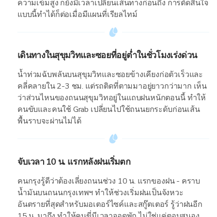
ความเข้มสูง ก็ยังมีเวลาเปลี่ยนเส้นทางก่อนถึง การตัดสินใจ
แบบนี้ทำได้ก็ต่อเมื่อมีแผนที่เรียลไทม์
เดินทางในสุขุมวิทและซอยที่อยู่ต่ำในชั่วโมงเร่งด่วน
น้ำท่วมฉับพลันบนสุขุมวิทและซอยข้างเคียงก่อตัวเร็วและ
คลี่คลายใน 2-3 ชม. แต่รถติดที่ตามมาอยู่ยาวกว่ามาก เห็น
ว่าส่วนไหนของถนนสุขุมวิทอยู่ในแถบฝนหนักตอนนี้ ทำให้
คนขับและคนใช้ Grab เปลี่ยนไปใช้ถนนยกระดับก่อนเส้น
พื้นราบจะผ่านไม่ได้
จับเวลา 10 น. แรกหลังฝนเริ่มตก
คนกรุงรู้ดีว่าต้องเลี่ยงถนนช่วง 10 น. แรกของฝน - คราบ
น้ำมันบนถนนกรุงเทพฯ ทำให้ช่วงเริ่มฝนเป็นจังหวะ
อันตรายที่สุดสำหรับมอเตอร์ไซค์และสกู๊ตเตอร์ รู้ว่าฝนอีก
15 น. มาถึง ทำให้คนขี่มีเวลาจอดพัก ไม่ใช่แค่ตอบสนอง