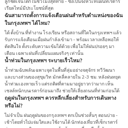
ลูกชัดเจนได้ก็ในชั่วโมงสุดท้าย - ซึ่งเป็นจังหวะที่แผนที่เรดาร์
เรียลไทม์มีประโยชน์ที่สุด
ฉันสามารถตั้งการแจ้งเตือนฝนสำหรับตำแหน่งของฉัน
ในกรุงเทพฯ ได้ไหม?
ได้ ตั้งบ้าน ที่ทำงาน โรงเรียน หรือสถานที่ใดในกรุงเทพฯ แล้ว
รับการแจ้งเตือนเมื่อฝนกำลังเข้ามา - พร้อมเวลาเหลือพอให้
ตัดสินใจ ตั้งระดับความเข้มได้ด้วย เพื่อไม่ให้ฝนปรอยๆ มา
เตือน เฉพาะฝนที่เปลี่ยนแผนจริงๆ เท่านั้น
น้ำท่วมในกรุงเทพฯ ระบายเร็วไหม?
น้ำท่วมฉับพลันเฉพาะจุดในพื้นที่ลุ่มอย่างจตุจักร ทวีวัฒนา
และบางส่วนของสุขุมวิท มักคลี่คลายใน 2-3 ชม. หลังฝนหยุด
น้ำท่วมเองหายเร็ว แต่รถติดที่ตามมาอยู่ยาวกว่ามาก เห็น
เซลล์หนักบนเรดาร์ก่อนมาถึง ช่วยให้เลี่ยงถนนที่ท่วมก่อนได้
ฤดูฝนในกรุงเทพฯ ควรหลีกเลี่ยงสำหรับการเดินทาง
หรือไม่?
ไม่จำเป็น ฝนฤดูฝนของกรุงเทพฯ ตกเป็นช่วงสั้นๆ ตอนบ่าย -
เช้าโดยทั่วไปแจ่มใสและใช้งานได้ นักท่องเที่ยวที่เช็กเรดาร์