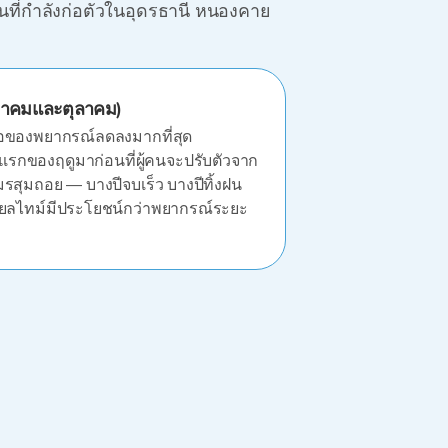
ฝนที่กำลังก่อตัวในอุดรธานี หนองคาย
ษภาคมและตุลาคม)
อถือของพยากรณ์ลดลงมากที่สุด
รกของฤดูมาก่อนที่ผู้คนจะปรับตัวจาก
มรสุมถอย — บางปีจบเร็ว บางปีทิ้งฝน
เรียลไทม์มีประโยชน์กว่าพยากรณ์ระยะ