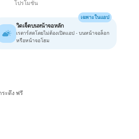
โปรโมชัน
เฉพาะในแอป
วิดเจ็ตบนหน้าจอหลัก
เรดาร์สดโดยไม่ต้องเปิดแอป - บนหน้าจอล็อก
หรือหน้าจอโฮม
กระดึง ฟรี