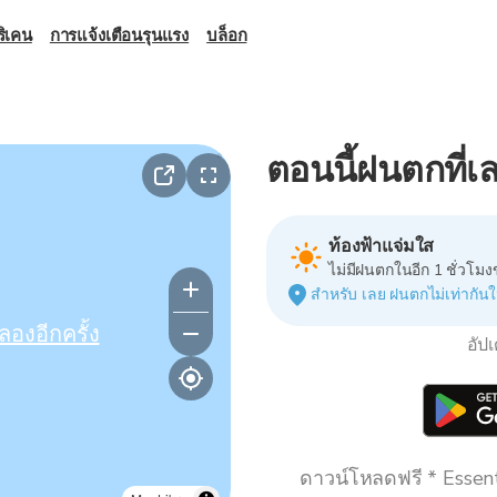
ิเคน
การแจ้งเตือนรุนแรง
บล็อก
ตอนนี้ฝนตกที่
ท้องฟ้าแจ่มใส
ไม่มีฝนตกในอีก 1 ชั่วโมง
สำหรับ เลย ฝนตกไม่เท่ากันใ
ลองอีกครั้ง
อัป
ดาวน์โหลดฟรี * Essenti