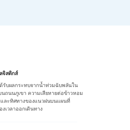
จิสติกส์
ด้รับผลกระทบจากน้ำท่วมฉับพลันใน
่มบนถนนภูเขา ความเสียหายต่อข้าวหอม
่งและทิศทางของแนวฝนบนแผนที่
รื่องเวลาออกเดินทาง