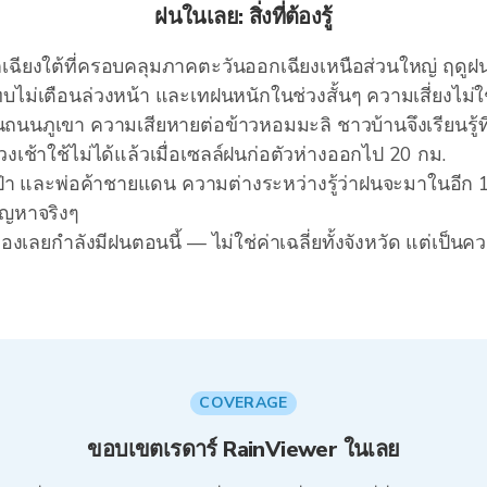
ฝนในเลย: สิ่งที่ต้องรู้
ยงใต้ที่ครอบคลุมภาคตะวันออกเฉียงเหนือส่วนใหญ่ ฤดูฝน
ม่เตือนล่วงหน้า และเทฝนหนักในช่วงสั้นๆ ความเสี่ยงไม่ใช่
นถนนภูเขา ความเสียหายต่อข้าวหอมมะลิ ชาวบ้านจึงเรียนรู้
เช้าใช้ไม่ได้แล้วเมื่อเซลล์ฝนก่อตัวห่างออกไป 20 กม.
ินป่า และพ่อค้าชายแดน ความต่างระหว่างรู้ว่าฝนจะมาในอีก 15
ัญหาจริงๆ
องเลยกำลังมีฝนตอนนี้ — ไม่ใช่ค่าเฉลี่ยทั้งจังหวัด แต่เป็
COVERAGE
ขอบเขตเรดาร์ RainViewer ในเลย