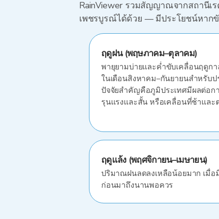
RainViewer รวมสัญญาณจากสถานีเรดาร์ท
เพชรบูรณ์ได้ด้วย — มีประโยชน์หากข
ฤดูฝน (พฤษภาคม–ตุลาคม)
พายุยามบ่ายและค่ำขับเคลื่อนฤดูกาลน
ในเดือนสิงหาคม–กันยายนสำหรับป
ปัจจัยสำคัญคือภูมิประเทศมีผลต่อกา
รุนแรงและสั้น หรือเคลื่อนที่ช้าและต
ฤดูแล้ง (พฤศจิกายน–เมษายน)
ปริมาณฝนลดลงเหลือน้อยมาก เมื่อม
ก่อนมาถึงนานพอควร