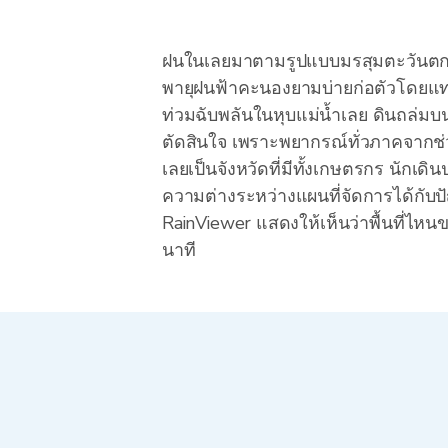
ฝนในเลยมาตามรูปแบบมรสุมตะวันตกเฉี
พายุฝนฟ้าคะนองยามบ่ายก่อตัวโดยแทบไ
ท่วมฉับพลันในหุบแม่น้ำเลย ดินถล่มบ
ตัดสินใจ เพราะพยากรณ์ทั่วภาคจากช่วง
เลยเป็นจังหวัดที่มีทั้งเกษตรกร นักเด
ความต่างระหว่างแผนที่จัดการได้กับป
RainViewer แสดงให้เห็นว่าพื้นที่ไหนข
นาที