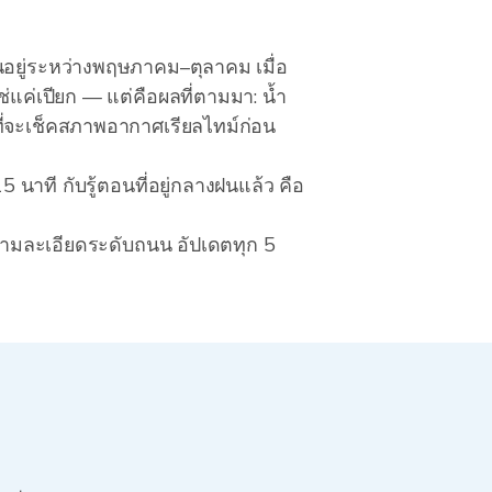
อยู่ระหว่างพฤษภาคม–ตุลาคม เมื่อ
แค่เปียก — แต่คือผลที่ตามมา: น้ำ
ที่จะเช็คสภาพอากาศเรียลไทม์ก่อน
 นาที กับรู้ตอนที่อยู่กลางฝนแล้ว คือ
นความละเอียดระดับถนน อัปเดตทุก 5