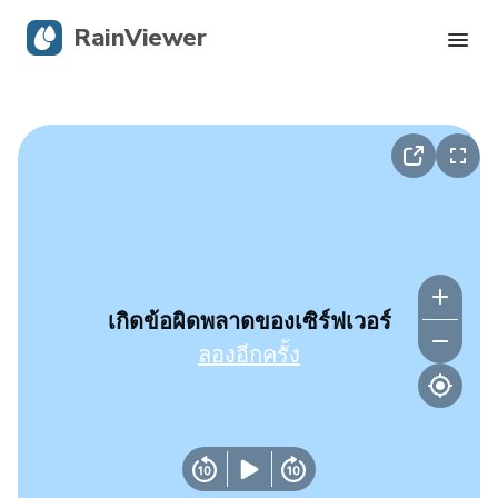
RainViewer
เรดาร์สด
การติดตามพายุเฮอริเคน
การแจ้งเตือนรุนแรง
บล็อก
เกิดข้อผิดพลาดของเซิร์ฟเวอร์
ลองอีกครั้ง
รับแอป