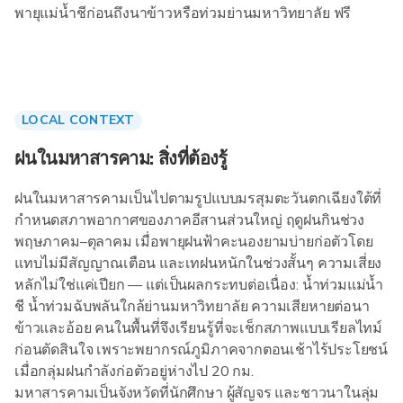
พายุแม่น้ำชีก่อนถึงนาข้าวหรือท่วมย่านมหาวิทยาลัย ฟรี
LOCAL CONTEXT
ฝนในมหาสารคาม: สิ่งที่ต้องรู้
ฝนในมหาสารคามเป็นไปตามรูปแบบมรสุมตะวันตกเฉียงใต้ที่
กำหนดสภาพอากาศของภาคอีสานส่วนใหญ่ ฤดูฝนกินช่วง
พฤษภาคม–ตุลาคม เมื่อพายุฝนฟ้าคะนองยามบ่ายก่อตัวโดย
แทบไม่มีสัญญาณเตือน และเทฝนหนักในช่วงสั้นๆ ความเสี่ยง
หลักไม่ใช่แค่เปียก — แต่เป็นผลกระทบต่อเนื่อง: น้ำท่วมแม่น้ำ
ชี น้ำท่วมฉับพลันใกล้ย่านมหาวิทยาลัย ความเสียหายต่อนา
ข้าวและอ้อย คนในพื้นที่จึงเรียนรู้ที่จะเช็กสภาพแบบเรียลไทม์
ก่อนตัดสินใจ เพราะพยากรณ์ภูมิภาคจากตอนเช้าไร้ประโยชน์
เมื่อกลุ่มฝนกำลังก่อตัวอยู่ห่างไป 20 กม.
มหาสารคามเป็นจังหวัดที่นักศึกษา ผู้สัญจร และชาวนาในลุ่ม