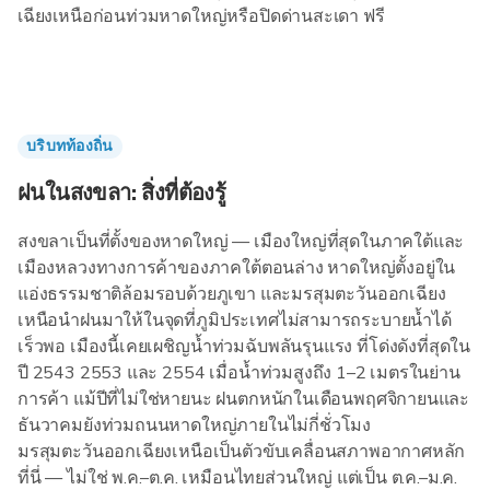
เฉียงเหนือก่อนท่วมหาดใหญ่หรือปิดด่านสะเดา ฟรี
บริบทท้องถิ่น
ฝนในสงขลา: สิ่งที่ต้องรู้
สงขลาเป็นที่ตั้งของหาดใหญ่ — เมืองใหญ่ที่สุดในภาคใต้และ
เมืองหลวงทางการค้าของภาคใต้ตอนล่าง หาดใหญ่ตั้งอยู่ใน
แอ่งธรรมชาติล้อมรอบด้วยภูเขา และมรสุมตะวันออกเฉียง
เหนือนำฝนมาให้ในจุดที่ภูมิประเทศไม่สามารถระบายน้ำได้
เร็วพอ เมืองนี้เคยเผชิญน้ำท่วมฉับพลันรุนแรง ที่โด่งดังที่สุดใน
ปี 2543 2553 และ 2554 เมื่อน้ำท่วมสูงถึง 1–2 เมตรในย่าน
การค้า แม้ปีที่ไม่ใช่หายนะ ฝนตกหนักในเดือนพฤศจิกายนและ
ธันวาคมยังท่วมถนนหาดใหญ่ภายในไม่กี่ชั่วโมง
มรสุมตะวันออกเฉียงเหนือเป็นตัวขับเคลื่อนสภาพอากาศหลัก
ที่นี่ — ไม่ใช่ พ.ค.–ต.ค. เหมือนไทยส่วนใหญ่ แต่เป็น ต.ค.–ม.ค.