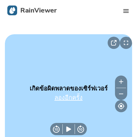
RainViewer
เรดาร์สด
การติดตามพายุเฮอริเคน
การแจ้งเตือนรุนแรง
บล็อก
เกิดข้อผิดพลาดของเซิร์ฟเวอร์
ลองอีกครั้ง
รับแอป