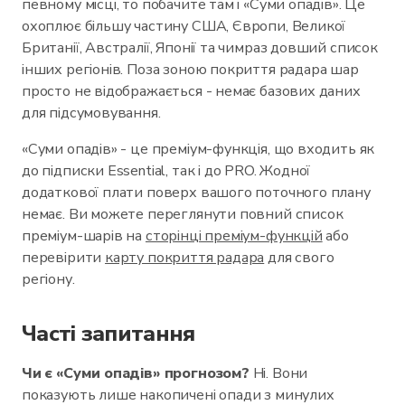
певному місці, то побачите там і «Суми опадів». Це
охоплює більшу частину США, Європи, Великої
Британії, Австралії, Японії та чимраз довший список
інших регіонів. Поза зоною покриття радара шар
просто не відображається - немає базових даних
для підсумовування.
«Суми опадів» - це преміум-функція, що входить як
до підписки Essential, так і до PRO. Жодної
додаткової плати поверх вашого поточного плану
немає. Ви можете переглянути повний список
преміум-шарів на
сторінці преміум-функцій
або
перевірити
карту покриття радара
для свого
регіону.
Часті запитання
Чи є «Суми опадів» прогнозом?
Ні. Вони
показують лише накопичені опади з минулих