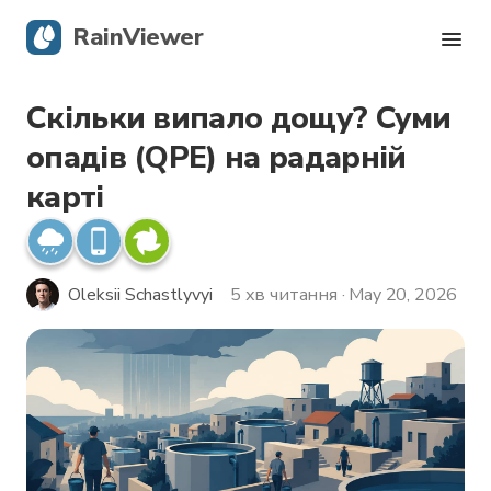
RainViewer
Скільки випало дощу? Суми
Карта опадів
опадів (QPE) на радарній
Тропічні циклони
карті
Сповіщення про небезпечні явища
Oleksii Schastlyvyi
5 хв читання · May 20, 2026
Блог
Завантажити додаток