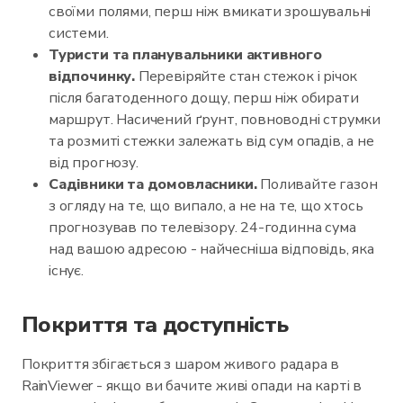
своїми полями, перш ніж вмикати зрошувальні
системи.
Туристи та планувальники активного
відпочинку.
Перевіряйте стан стежок і річок
після багатоденного дощу, перш ніж обирати
маршрут. Насичений ґрунт, повноводні струмки
та розмиті стежки залежать від сум опадів, а не
від прогнозу.
Садівники та домовласники.
Поливайте газон
з огляду на те, що випало, а не на те, що хтось
прогнозував по телевізору. 24-годинна сума
над вашою адресою - найчесніша відповідь, яка
існує.
Покриття та доступність
Покриття збігається з шаром живого радара в
RainViewer - якщо ви бачите живі опади на карті в