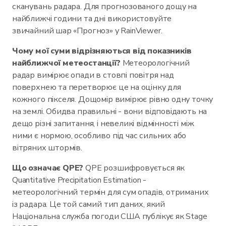
сканувань радара. Для прогнозованого дощу на
найближчі години та дні використовуйте
звичайний шар «Прогноз» у RainViewer.
Чому мої суми відрізняються від показників
найближчої метеостанції?
Метеорологічний
радар вимірює опади в стовпі повітря над
поверхнею та перетворює це на оцінку для
кожного пікселя. Дощомір вимірює рівно одну точку
на землі. Обидва правильні - вони відповідають на
дещо різні запитання, і невеликі відмінності між
ними є нормою, особливо під час сильних або
вітряних штормів.
Що означає QPE?
QPE розшифровується як
Quantitative Precipitation Estimation -
метеорологічний термін для сум опадів, отриманих
із радара. Це той самий тип даних, який
Національна служба погоди США публікує як Stage