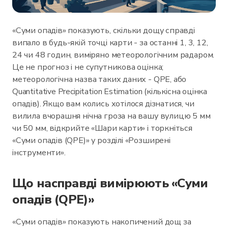
«Суми опадів» показують, скільки дощу справді
випало в будь-якій точці карти - за останні 1, 3, 12,
24 чи 48 годин, виміряно метеорологічним радаром.
Це не прогноз і не супутникова оцінка;
метеорологічна назва таких даних - QPE, або
Quantitative Precipitation Estimation (кількісна оцінка
опадів). Якщо вам колись хотілося дізнатися, чи
вилила вчорашня нічна гроза на вашу вулицю 5 мм
чи 50 мм, відкрийте «Шари карти» і торкніться
«Суми опадів (QPE)» у розділі «Розширені
інструменти».
Що насправді вимірюють «Суми
опадів (QPE)»
«Суми опадів» показують накопичений дощ за