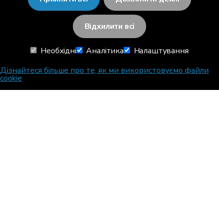
Відхилити всі
RainViewer
Необхідні
Аналітика
Налаштування
Дізнайтеся більше про те, як ми використовуємо файли
Для вашого авто
cookie
RainViewer Guide
FAQ
Про програму
Зв'язатися з нами
Карти