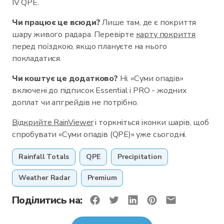
IV QPE.
Чи працює це всюди?
Лише там, де є покриття
шару живого радара. Перевірте
карту покриття
перед поїздкою, якщо плануєте на нього
покладатися.
Чи коштує це додатково?
Ні. «Суми опадів»
включені до підписок Essential і PRO - жодних
доплат чи апгрейдів не потрібно.
Відкрийте RainViewer
і торкніться іконки шарів, щоб
спробувати «Суми опадів (QPE)» уже сьогодні.
Rainfall Totals
QPE
Precipitation
Weather Radar
Premium
Поділитись на: