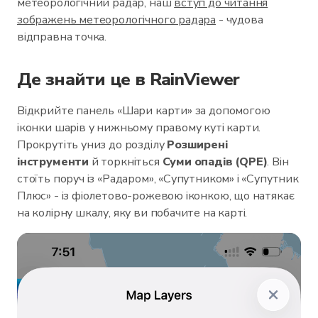
метеорологічний радар, наш
вступ до читання
зображень метеорологічного радара
- чудова
відправна точка.
Де знайти це в RainViewer
Відкрийте панель «Шари карти» за допомогою
іконки шарів у нижньому правому куті карти.
Прокрутіть униз до розділу
Розширені
інструменти
й торкніться
Суми опадів (QPE)
. Він
стоїть поруч із «Радаром», «Супутником» і «Супутник
Плюс» - із фіолетово-рожевою іконкою, що натякає
на колірну шкалу, яку ви побачите на карті.