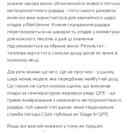
ковзне часове вікно, обчислений із живого потоку
метеорологічного радара - того самого джерела,
яким ви вже користуєтеся для звичайного шару
опадів у RainViewer. Кожне сканування радара
перетворюється на швидкість опадів у міліметрах
для кожного пікселя, а далі ці значення
підсумовуються за обране вікно. Результат -
теплова карта того, скільки дощу досягло землі в
кожному місці.
Дві речі, якими це не є. Це не прогноз - у цьому
шарі немає моделі, яка передбачає майбутній дощ.
Це також не супутникова оцінка, що визначає
опади за температурою верхівок хмар. QPE - це
пряме вимірювання з наземного метеорологічного
радара, той самий тип даних, який Національна
служба погоди США публікує як Stage IV QPE.
Якщо ви взагалі новачок у тому, як працює