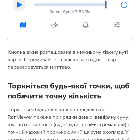
Кнопка вікна розташована в нижньому лівому куті
карти. Перемикайте її скільки завгодно - шар
перераховується миттєво.
Торкніться будь-якої точки, щоб
побачити точну кількість
Торкніться будь-якої кольорової ділянки, і
RainViewer покаже три рядки даних: виміряну суму,
клас інтенсивності (від «Сліди» до «Екстремальні») і
точний часовий проміжок, який ця сума охоплює. У
прикладі нижче дотик до східного узбережжя США