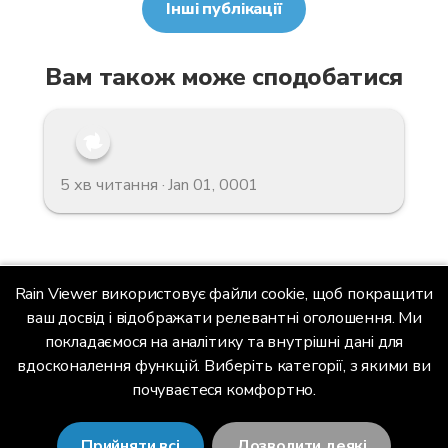
Інші публікації
Вам також може сподобатися
5 хв читання · Jan 01, 0001
Rain Viewer використовує файли cookie, щоб покращити
Головна
Блог
ваш досвід і відображати релевантні оголошення. Ми
Скільки випало дощу? Суми опадів (QPE) на
покладаємося на аналітику та внутрішні дані для
радарній карті | Блог RainViewer
вдосконалення функцій. Виберіть категорії, з якими ви
почуваєтеся комфортно.
RainViewer
Прийняти всі
Дозволити деякі