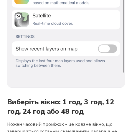
Виберіть вікно: 1 год, 3 год, 12
год, 24 год або 48 год
Кожен часовий проміжок - це ковзне вікно, що
завершується останнім скануванням радара, а не