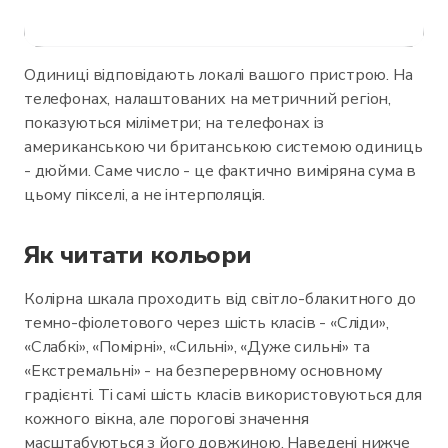
Одиниці відповідають локалі вашого пристрою. На
телефонах, налаштованих на метричний регіон,
показуються міліметри; на телефонах із
американською чи британською системою одиниць
- дюйми. Саме число - це фактично виміряна сума в
цьому пікселі, а не інтерполяція.
Як читати кольори
Колірна шкала проходить від світло-блакитного до
темно-фіолетового через шість класів - «Сліди»,
«Слабкі», «Помірні», «Сильні», «Дуже сильні» та
«Екстремальні» - на безперервному основному
градієнті. Ті самі шість класів використовуються для
кожного вікна, але порогові значення
масштабуються з його довжиною. Наведені нижче