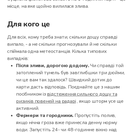
місце, на яке щойно вилилася злива.
Для кого це
Для всіх, кому треба знати, скільки дощу справді
випало, - а не скільки прогнозували й не скільки
спіймала одна метеостанція. Кілька типових
випадків:
Після зливи, дорогою додому.
Чи справді той
затоплений тунель був завглибшки три дюйми,
чи це вам так здалося? Швидкий дотик до
карти дасть відповідь. Поєднайте це з нашим
посібником із
відстеження сильного дощу та
ризиків повеней на радарі
, якщо шторм усе ще
активний.
Фермери та городники.
Пропустіть полив,
якщо нічна гроза вже принесла денну норму
води. Запустіть 24- чи 48-годинне вікно над