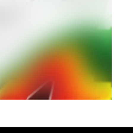
щень
ів
пеці під