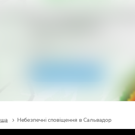
ете отримати більше типів спові
для своєї країни?
авантажте RainViewer і отримайте доступ до всіх тип
жень метеослужби та push-сповіщень. Будьте в без
час екстремальної погоди.
Завантажити додаток
ища
Небезпечні сповіщення в Сальвадор