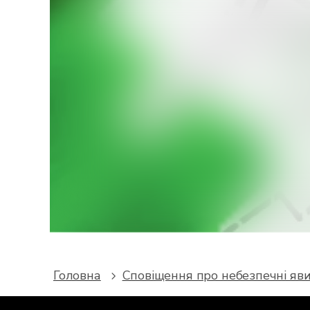
Хоч
З
поперед
Головна
Сповіщення про небезпечні яв