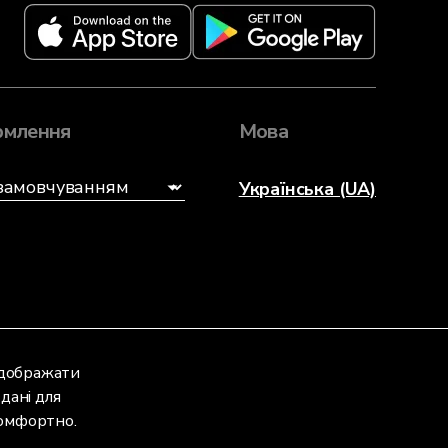
млення
Мова
Українська (UA)
відображати
дані для
комфортно.