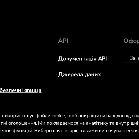
API
Офор
Документація API
Джерела даних
безпечні явища
r використовує файли cookie, щоб покращити ваш досвід і 
тні оголошення. Ми покладаємося на аналітику та внутрішні 
ення функцій. Виберіть категорії, з якими ви почуваєтеся 