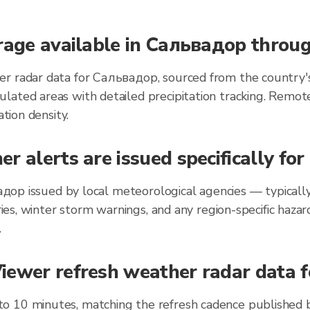
erage available in Сальвадор throu
r radar data for Сальвадор, sourced from the country's
lated areas with detailed precipitation tracking. Remot
ation density.
r alerts are issued specifically f
ьвадор issued by local meteorological agencies — typical
ories, winter storm warnings, and any region-specific ha
.
iewer refresh weather radar data f
o 10 minutes, matching the refresh cadence published 