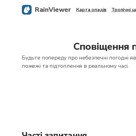
RainViewer
Карта опадів
Тропічні 
Сповіщення п
Будьте попереду про небезпечні погодні я
пожежі та підтоплення в реальному часі.
Часті запитання