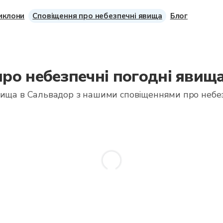
циклони
Сповіщення про небезпечні явища
Блог
ро небезпечні погодні явищ
вища в Сальвадор з нашими сповіщеннями про небе