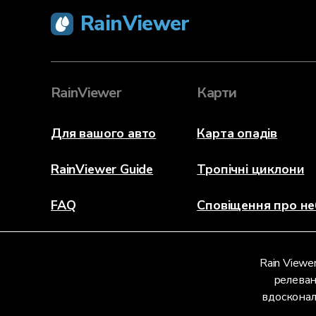
RainViewer
RainViewer
Карти
Для вашого авто
Карта опадів
RainViewer Guide
Тропічні циклони
FAQ
Сповіщення про не
Про програму
Rain Viewe
Зв'язатися з нами
релеван
вдосконал