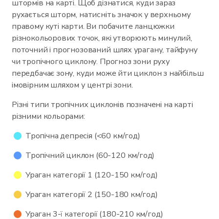
штормів на карті. Щоб дізнатися, куди зараз
рухається шторм, натисніть значок у верхньому
правому куті карти. Ви побачите ланцюжки
різнокольорових точок, які утворюють минулий,
поточний і прогнозований шлях урагану, тайфуну
чи тропічного циклону. Прогноз зони руху
передбачає зону, куди може йти циклон з найбільш
імовірним шляхом у центрі зони.
Різні типи тропічних циклонів позначені на карті
різними кольорами:
Тропічна депресія (<60 км/год)
Тропічний циклон (60-120 км/год)
Ураган категорії 1 (120-150 км/год)
Ураган категорії 2 (150-180 км/год)
Ураган 3-ї категорії (180-210 км/год)