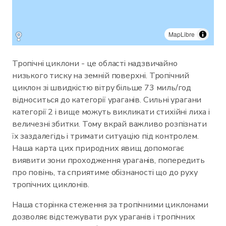
MapLibre
Тропічні циклони - це області надзвичайно
низького тиску на земній поверхні. Тропічний
циклон зі швидкістю вітру більше 73 миль/год
відноситься до категорії ураганів. Сильні урагани
категорії 2 і вище можуть викликати стихійні лиха і
величезні збитки. Тому вкрай важливо розпізнати
їх заздалегідь і тримати ситуацію під контролем.
Наша карта цих природних явищ допомогає
виявити зони проходження ураганів, попередить
про повінь, та сприятиме обізнаності що до руху
тропічних циклонів.
Наша сторінка стеження за тропічними циклонами
дозволяє відстежувати рух ураганів і тропічних