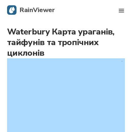
RainViewer
Waterbury Карта ураганів,
Карта опадів
тайфунів та тропічних
Тропічні циклони
циклонів
Сповіщення про небезпечні явища
Блог
Завантажити додаток